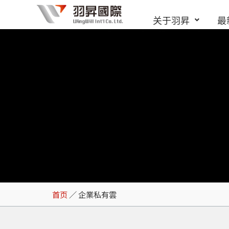
跳
关于羽昇
最
至
内
容
企業私有雲
首页
／
企業私有雲