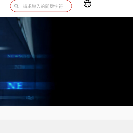
Main
Search
Search
Menu