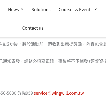
News
Solutions
Courses & Events
請填寫下方表單完成報名 |
回到活動頁
Contact us
%a0%b1%e5%90%8d”]
審核成功後，將於活動前一週收到出席提醒函，內容包含
機簡訊通知寄發，請務必填寫正確，事後將不予補發 (領獎
-5630 分機959
service@wingwill.com.tw