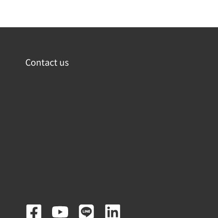
Contact us
F
Y
L
L