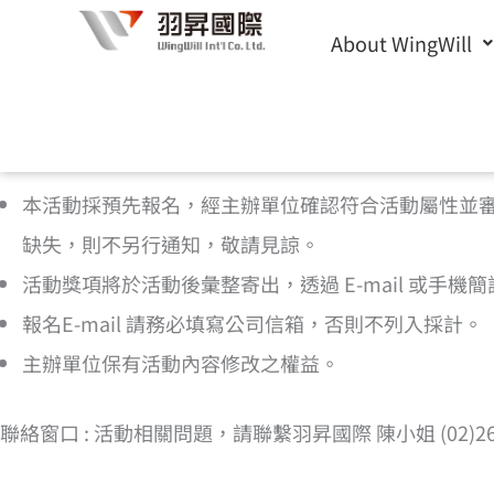
Skip
About WingWill
to
content
[cf7form cf7key=”%e6%b4%bb%e5%8b%95%e5
本活動採預先報名，經主辦單位確認符合活動屬性並
缺失，則不另行通知，敬請見諒。
活動獎項將於活動後彙整寄出，透過 E-mail 或手
報名E-mail 請務必填寫公司信箱，否則不列入採計。
主辦單位保有活動內容修改之權益。
聯絡窗口 : 活動相關問題，請聯繫羽昇國際 陳小姐 (02)2656