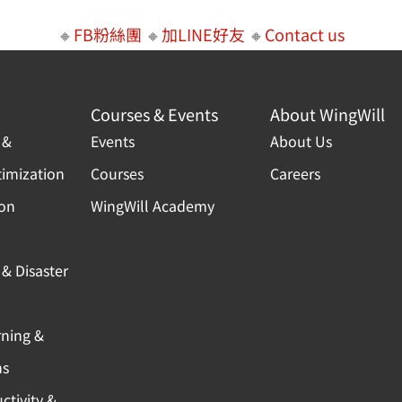
🔸
FB粉絲團
🔸
加LINE好友
🔸
Contact us
Courses & Events
About WingWill
 &
Events
About Us
timization
Courses
Careers
ion
WingWill Academy
& Disaster
rning &
ns
ctivity &