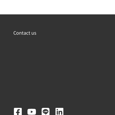
Contact us
F
Y
L
L