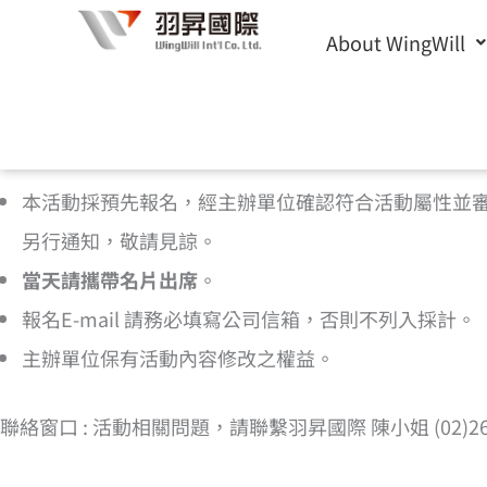
Skip
About WingWill
to
content
[cf7form cf7key=”%e6%b4%bb%e5%8b%95%e5
本活動採預先報名，經主辦單位確認符合活動屬性並
另行通知，敬請見諒。
當天請攜帶名片出席
。
報名E-mail 請務必填寫公司信箱，否則不列入採計。
主辦單位保有活動內容修改之權益。
聯絡窗口 : 活動相關問題，請聯繫羽昇國際 陳小姐 (02)2656