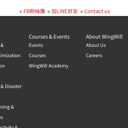
🔸
FB粉絲團
🔸
加LINE好友
🔸
Contact us
Courses & Events
About WingWill
 &
Events
About Us
timization
Courses
Careers
ion
WingWill Academy
& Disaster
rning &
ns
ctivity &