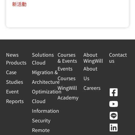
新活動
News
Solutions
Courses
About
Contact
& Events
WingWill
us
Products
Cloud
Events
About
Case
Migration &
Courses
Us
Studies
Architecture
WingWill
Careers
F
Y
L
L
Event
Optimization
Academy
a
o
i
i
Reports
Cloud
c
u
n
n
Information
e
t
e
k
Security
b
u
e
Remote