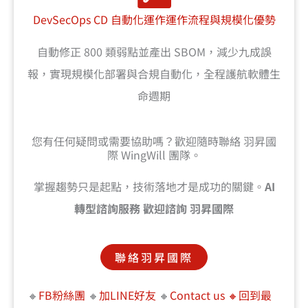
DevSecOps CD 自動化運作運作流程與規模化優勢
自動修正 800 類弱點並產出 SBOM，減少九成誤
報，實現規模化部署與合規自動化，全程護航軟體生
命週期
您有任何疑問或需要協助嗎？歡迎隨時聯絡 羽昇國
際 WingWill 團隊。
掌握趨勢只是起點，技術落地才是成功的關鍵。
AI
轉型諮詢服務 歡迎諮詢 羽昇國際
聯絡羽昇國際
🔸
FB粉絲團
🔸
加LINE好友
🔸
Contact us
🔸回到最