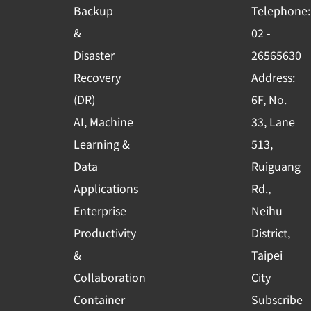
o
b
d
Backup
Telephone:
o
e
i
&
02 -
k
n
Disaster
26565630
-
Recovery
Address:
s
(DR)
6F, No.
q
AI, Machine
33, Lane
u
Learning &
513,
a
r
Data
Ruiguang
e
Applications
Rd.,
Enterprise
Neihu
Productivity
District,
&
Taipei
Collaboration
City
Container
Subscribe