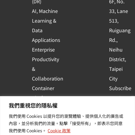
(DR)
6F, No.
q
AI, Machine
33, Lane
u
Learning &
513,
a
r
Data
Ruiguang
e
Applications
Rd.,
Enterprise
Neihu
Productivity
District,
&
Taipei
Collaboration
City
Container
Subscribe
Platform
to WingWill
我們重視您的隱私權
Applications
News | Get
我們使用 Cookies 以提升您的瀏覽體驗、提供個人化的廣告或
Others /
the latest
內容，並分析我們的流量。點擊「接受所有」，即表示您同意
Value-
event and
我們使用 Cookies。
Cookie 政策