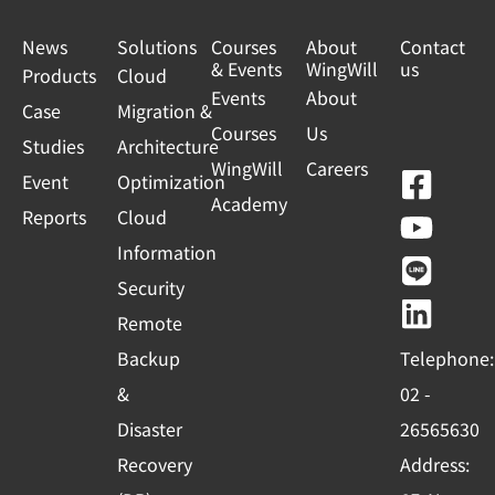
前
希
，
望
News
Solutions
Courses
About
Contact
希
能
望
& Events
WingWill
us
了
Products
Cloud
能
解
Events
About
Case
了
Migration &
如
解
Courses
Us
何
Studies
Architecture
如
改
WingWill
Careers
F
Y
L
L
何
進
Event
Optimization
改
我
Academy
a
o
i
i
進
Reports
Cloud
們
我
c
u
n
n
的
Information
們
服
e
t
e
k
的
務
Security
服
b
u
e
務
Remote
o
b
d
Y
Backup
Telephone:
o
o
e
i
u
&
02 -
r
k
n
Disaster
26565630
-
Recovery
Address:
s