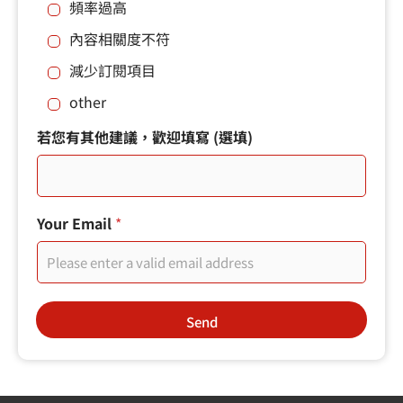
頻率過高
消
之
內容相關度不符
前
，
減少訂閱項目
希
望
other
能
了
您
若您有其他建議，歡迎填寫 (選填)
解
的
如
電
何
子
改
郵
進
件
Your Email
*
我
使
們
用
的
者
服
在
務
您
在
Send
取
您
消
取
之
消
前
之
，