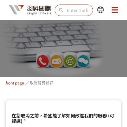
Skip
Search
Search
Main
Main
to
Menu
Menu
content
取消羽昇新訊
front page
／
取消羽昇新訊
在
在您取消之前，希望能了解如何改進我們的服務 (可
您
複選)
*
取