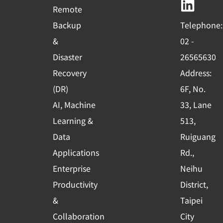
b
u
e
Remote
o
b
d
Backup
Telephone:
o
e
i
&
02 -
k
n
Disaster
26565630
-
Recovery
Address:
s
(DR)
6F, No.
q
AI, Machine
33, Lane
u
Learning &
513,
a
r
Data
Ruiguang
e
Applications
Rd.,
Enterprise
Neihu
Productivity
District,
&
Taipei
Collaboration
City