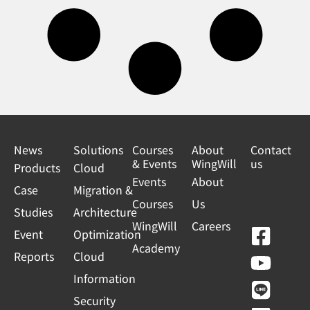
News
Solutions
Courses
About
Contact
& Events
WingWill
us
Products
Cloud
Events
About
Case
Migration &
Courses
Us
Studies
Architecture
WingWill
Careers
F
Y
L
L
Event
Optimization
Academy
a
o
i
i
Reports
Cloud
c
u
n
n
Information
e
t
e
k
Security