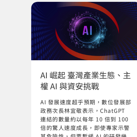
AI 崛起 臺灣產業生態、主
權 AI 與資安挑戰
AI 發展速度超乎預期，數位發展部
政務次長林宜敬表示，ChatGPT
連結的數量約以每年 10 倍到 100
倍的驚人速度成長，即使專家示警
其危險性，但要暫緩 AI 的研發幾