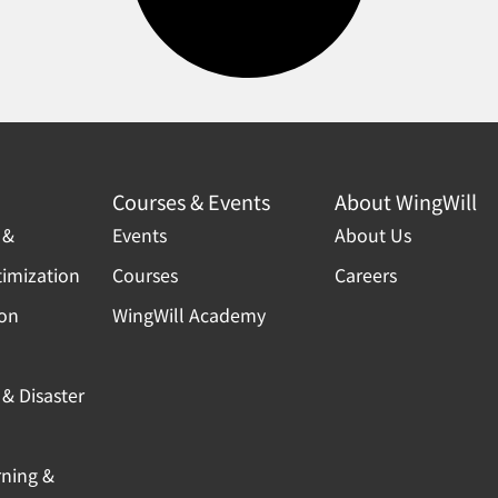
Courses & Events
About WingWill
 &
Events
About Us
timization
Courses
Careers
ion
WingWill Academy
& Disaster
rning &