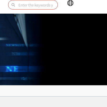
Main
Search
Search
Menu