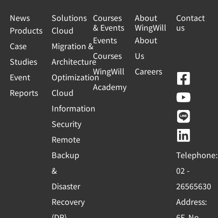
News
Solutions
Courses
About
Contact
& Events
WingWill
us
Products
Cloud
Events
About
Case
Migration &
Courses
Us
Studies
Architecture
WingWill
Careers
F
Y
L
L
Event
Optimization
Academy
a
o
i
i
Reports
Cloud
c
u
n
n
Information
e
t
e
k
Security
b
u
e
Remote
o
b
d
Backup
Telephone:
o
e
i
&
02 -
k
n
Disaster
26565630
-
Recovery
Address:
s
(DR)
6F, No.