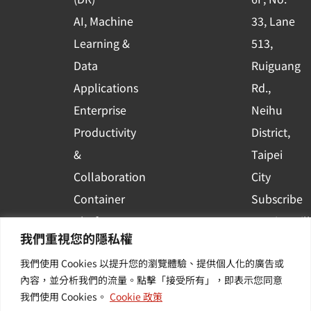
q
AI, Machine
33, Lane
u
Learning &
513,
a
r
Data
Ruiguang
e
Applications
Rd.,
Enterprise
Neihu
Productivity
District,
&
Taipei
Collaboration
City
Container
Subscribe
Platform
to WingWill
我們重視您的隱私權
Applications
News | Get
我們使用 Cookies 以提升您的瀏覽體驗、提供個人化的廣告或
Others /
the latest
內容，並分析我們的流量。點擊「接受所有」，即表示您同意
Value-
event and
我們使用 Cookies。
Cookie 政策
Added
industry