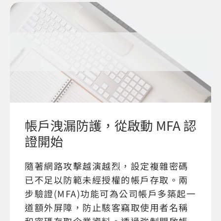
帳戶洩漏防護，從啟動 MFA 認
證開始
隨著網路攻擊越演越烈，設定複雜密碼
已不足以防範未經授權的帳戶存取。兩
步驗證(MFA)功能可為公司帳戶多築起一
道額外屏障，防止駭客竊取使用者名稱