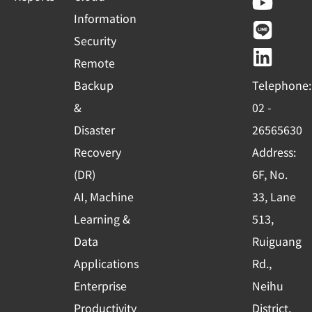
c
u
n
n
Information
e
t
e
k
Security
b
u
e
Remote
o
b
d
Backup
Telephone:
o
e
i
&
02 -
k
n
Disaster
26565630
-
Recovery
Address:
s
(DR)
6F, No.
q
AI, Machine
33, Lane
u
Learning &
513,
a
r
Data
Ruiguang
e
Applications
Rd.,
Enterprise
Neihu
Productivity
District,