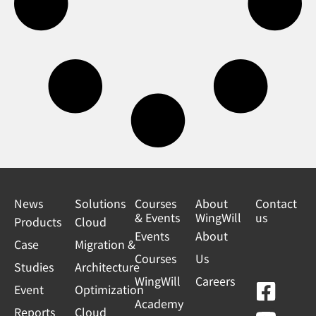
News
Solutions
Courses
About
Contact
& Events
WingWill
us
Products
Cloud
Events
About
Case
Migration &
Courses
Us
Studies
Architecture
WingWill
Careers
F
Y
L
L
Event
Optimization
Academy
a
o
i
i
Reports
Cloud