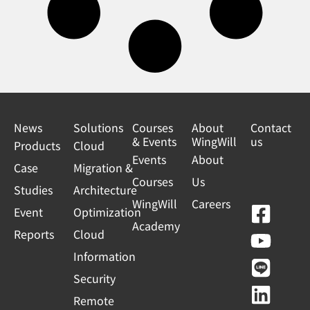
News
Solutions
Courses
About
Contact
& Events
WingWill
us
Products
Cloud
Events
About
Case
Migration &
Courses
Us
Studies
Architecture
WingWill
Careers
F
Y
L
L
Event
Optimization
Academy
a
o
i
i
Reports
Cloud
c
u
n
n
Information
e
t
e
k
Security
b
u
e
Remote