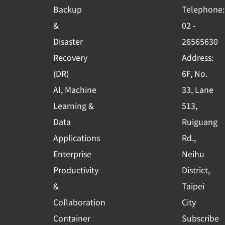
o
b
d
Backup
Telephone:
o
e
i
&
02 -
k
n
Disaster
26565630
-
Recovery
Address:
s
(DR)
6F, No.
q
AI, Machine
33, Lane
u
Learning &
513,
a
r
Data
Ruiguang
e
Applications
Rd.,
Enterprise
Neihu
Productivity
District,
&
Taipei
Collaboration
City
Container
Subscribe