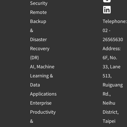
e
t
e
k
Security
b
u
e
Remote
o
b
d
Backup
Telephone:
o
e
i
&
02 -
k
n
Disaster
26565630
-
Recovery
Address:
s
(DR)
6F, No.
q
AI, Machine
33, Lane
u
Learning &
513,
a
r
Data
Ruiguang
e
Applications
Rd.,
Enterprise
Neihu
Productivity
District,
&
Taipei