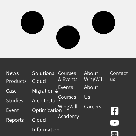
News
Solutions
Courses
About
Contact
& Events
WingWill
us
Products
Cloud
Events
About
Case
Migration &
Courses
Us
Studies
Architecture
WingWill
Careers
F
Y
L
L
Event
Optimization
Academy
a
o
i
i
Reports
Cloud
c
u
n
n
Information