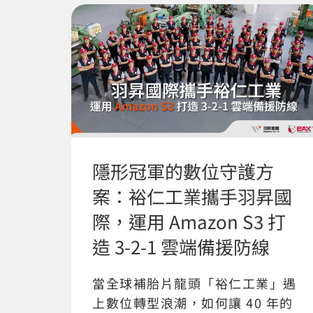
隱形冠軍的數位守護方
案：裕仁工業攜手羽昇國
際，運用 Amazon S3 打
造 3-2-1 雲端備援防線
當全球補胎片龍頭「裕仁工業」遇
上數位轉型浪潮，如何讓 40 年的