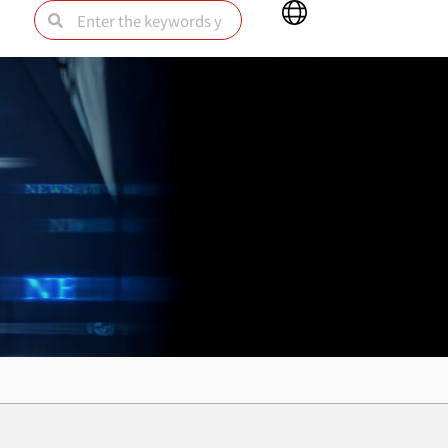
Main
Search
Search
Menu