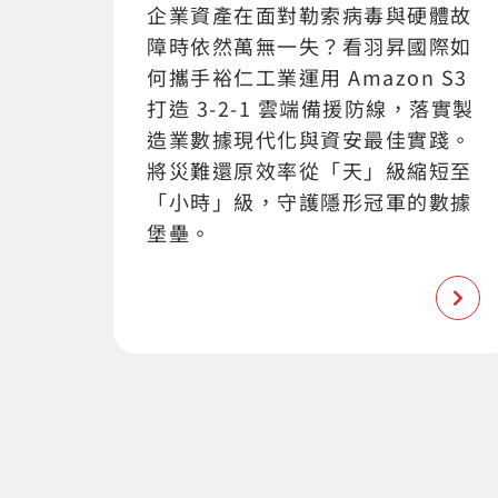
企業資產在面對勒索病毒與硬體故
障時依然萬無一失？看羽昇國際如
何攜手裕仁工業運用 Amazon S3
打造 3-2-1 雲端備援防線，落實製
造業數據現代化與資安最佳實踐。
將災難還原效率從「天」級縮短至
「小時」級，守護隱形冠軍的數據
堡壘。