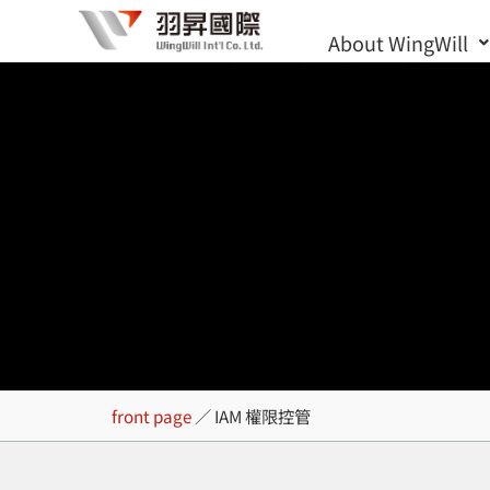
Skip
About WingWill
to
content
IAM 權限控管
front page
／
IAM 權限控管