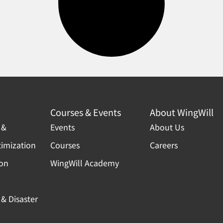
Courses & Events
About WingWill
 &
Events
About Us
timization
Courses
Careers
ion
WingWill Academy
& Disaster