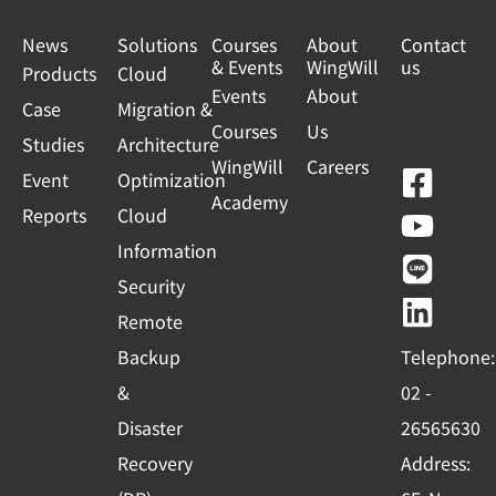
News
Solutions
Courses
About
Contact
& Events
WingWill
us
Products
Cloud
Events
About
Case
Migration &
Courses
Us
Studies
Architecture
WingWill
Careers
F
Y
L
L
Event
Optimization
Academy
a
o
i
i
Reports
Cloud
c
u
n
n
Information
e
t
e
k
Security
b
u
e
Remote
o
b
d
Backup
Telephone:
o
e
i
&
02 -
k
n
Disaster
26565630
-
Recovery
Address:
s