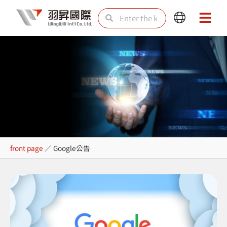
Skip
Search
Search
Main
Main
to
Menu
Menu
content
Google公告
front page
／
Google公告