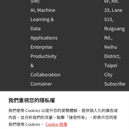
(DR)
6F, No.
q
AI, Machine
33, Lane
u
Learning &
513,
a
r
Data
Ruiguang
e
Applications
Rd.,
Enterprise
Neihu
Productivity
District,
&
Taipei
Collaboration
City
Container
Subscribe
Platform
to WingWill
我們重視您的隱私權
Applications
News | Get
我們使用 Cookies 以提升您的瀏覽體驗、提供個人化的廣告或
Others /
the latest
內容，並分析我們的流量。點擊「接受所有」，即表示您同意
Value-
event and
我們使用 Cookies。
Cookie 政策