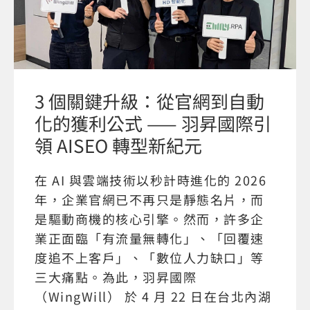
3 個關鍵升級：從官網到自動
化的獲利公式 —— 羽昇國際引
領 AISEO 轉型新紀元
在 AI 與雲端技術以秒計時進化的 2026
年，企業官網已不再只是靜態名片，而
是驅動商機的核心引擎。然而，許多企
業正面臨「有流量無轉化」、「回覆速
度追不上客戶」、「數位人力缺口」等
三大痛點。為此，羽昇國際
（WingWill） 於 4 月 22 日在台北內湖