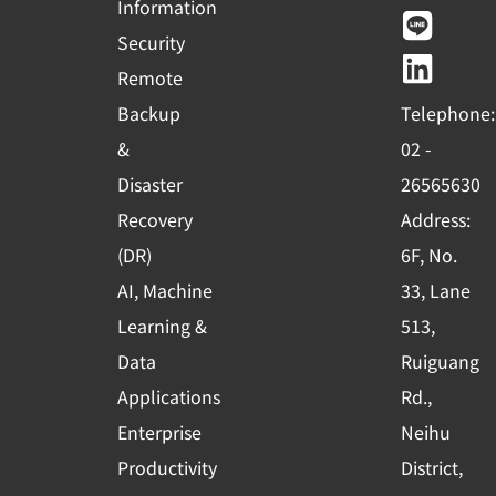
c
u
n
n
Information
e
t
e
k
Security
b
u
e
Remote
o
b
d
Backup
Telephone:
o
e
i
&
02 -
k
n
Disaster
26565630
-
Recovery
Address:
s
(DR)
6F, No.
q
AI, Machine
33, Lane
u
Learning &
513,
a
r
Data
Ruiguang
e
Applications
Rd.,
Enterprise
Neihu
Productivity
District,