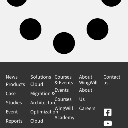
News
Solutions
Courses
About
Contact
& Events
WingWill
us
Products
Cloud
Events
About
Case
Migration &
Courses
Us
Studies
Architecture
WingWill
Careers
F
Y
L
L
Event
Optimization
Academy
a
o
i
i
Reports
Cloud