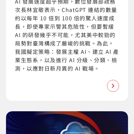
AI 發展速度超乎預期，數位發展部政務
次長林宜敬表示，ChatGPT 連結的數量
約以每年 10 倍到 100 倍的驚人速度成
長，即使專家示警其危險性，但要暫緩
AI 的研發幾乎不可能，尤其美中較勁的
局勢對臺灣構成了嚴峻的挑戰。為此，
我國擬定策略：發展主權 AI、建立 AI 產
業生態系，以及進行 AI 分級、分類、檢
測，以應對日新月異的 AI 戰場。