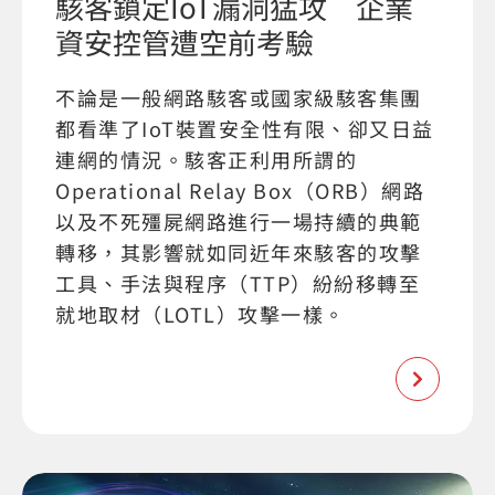
駭客鎖定IoT漏洞猛攻 企業
資安控管遭空前考驗
不論是一般網路駭客或國家級駭客集團
都看準了IoT裝置安全性有限、卻又日益
連網的情況。駭客正利用所謂的
Operational Relay Box（ORB）網路
以及不死殭屍網路進行一場持續的典範
轉移，其影響就如同近年來駭客的攻擊
工具、手法與程序（TTP）紛紛移轉至
就地取材（LOTL）攻擊一樣。