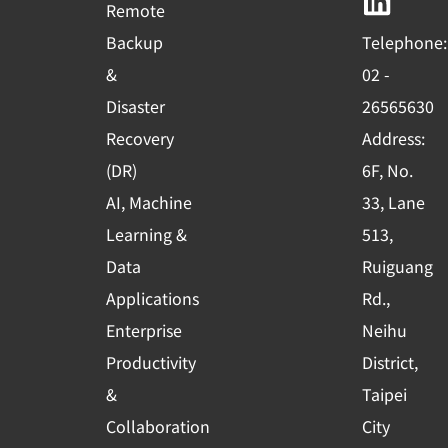
b
u
e
Remote
o
b
d
Backup
Telephone:
o
e
i
&
02 -
k
n
Disaster
26565630
-
Recovery
Address:
s
(DR)
6F, No.
q
AI, Machine
33, Lane
u
Learning &
513,
a
r
Data
Ruiguang
e
Applications
Rd.,
Enterprise
Neihu
Productivity
District,
&
Taipei
Collaboration
City