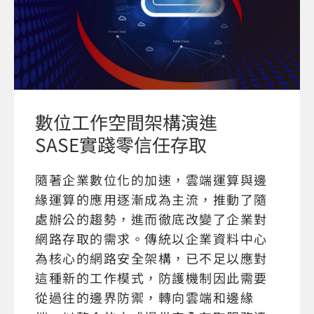
數位工作空間架構演進
SASE實踐零信任存取
隨著企業數位化的加速，雲端運算與邊
緣運算的應用逐漸成為主流，推動了隨
處辦公的趨勢，進而徹底改變了企業對
網路存取的需求。傳統以企業資料中心
為核心的網路安全架構，已不足以應對
這種新的工作模式，防護機制因此需要
從過往的邊界防禦，轉向雲端和邊緣