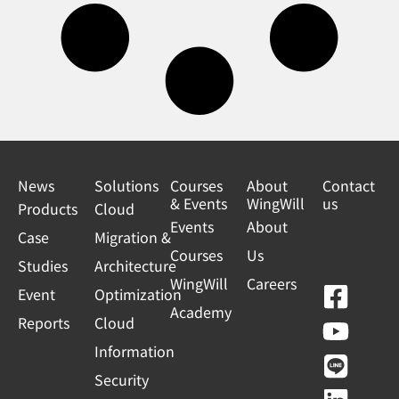
News
Solutions
Courses
About
Contact
& Events
WingWill
us
Products
Cloud
Events
About
Case
Migration &
Courses
Us
Studies
Architecture
WingWill
Careers
F
Y
L
L
Event
Optimization
Academy
a
o
i
i
Reports
Cloud
c
u
n
n
Information
e
t
e
k
Security