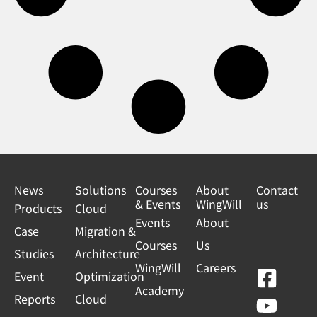
News
Solutions
Courses
About
Contact
& Events
WingWill
us
Products
Cloud
Events
About
Case
Migration &
Courses
Us
Studies
Architecture
WingWill
Careers
F
Y
L
L
Event
Optimization
Academy
a
o
i
i
Reports
Cloud