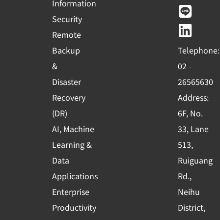
c
u
n
n
Information
e
t
e
k
Security
b
u
e
Remote
o
b
d
Backup
Telephone:
o
e
i
&
02 -
k
n
Disaster
26565630
-
Recovery
Address:
s
(DR)
6F, No.
q
AI, Machine
33, Lane
u
Learning &
513,
a
r
Data
Ruiguang
e
Applications
Rd.,
Enterprise
Neihu
Productivity
District,