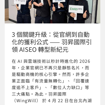
3 個關鍵升級：從官網到自動
化的獲利公式 —— 羽昇國際引
領 AISEO 轉型新紀元
在 AI 與雲端技術以秒計時進化的 2026
年，企業官網已不再只是靜態名片，而
是驅動商機的核心引擎。然而，許多企
業正面臨「有流量無轉化」、「回覆速
度追不上客戶」、「數位人力缺口」等
三大痛點。為此，羽昇國際
（WingWill） 於 4 月 22 日在台北內湖