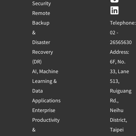
e
t
e
k
Security
b
u
e
Remote
o
b
d
Backup
Telephone:
o
e
i
&
02 -
k
n
Disaster
26565630
-
Recovery
Address:
s
(DR)
6F, No.
q
AI, Machine
33, Lane
u
Learning &
513,
a
r
Data
Ruiguang
e
Applications
Rd.,
Enterprise
Neihu
Productivity
District,
&
Taipei