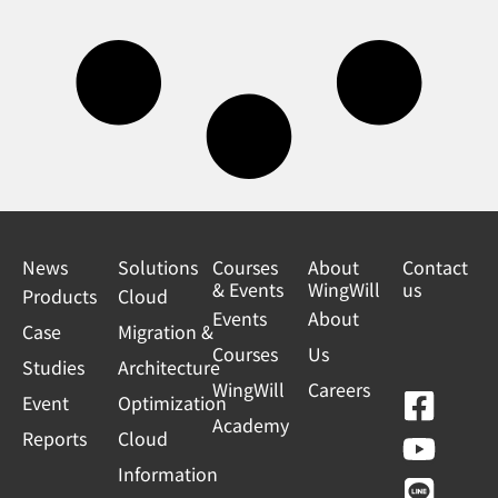
News
Solutions
Courses
About
Contact
& Events
WingWill
us
Products
Cloud
Events
About
Case
Migration &
Courses
Us
Studies
Architecture
WingWill
Careers
F
Y
L
L
Event
Optimization
Academy
a
o
i
i
Reports
Cloud
c
u
n
n
Information