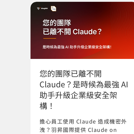
您的團隊已離不開
Claude？是時候為最強 AI
助手升級企業級安全架
構！
擔心員工使用 Claude 造成機密外
洩？羽昇國際提供 Claude on