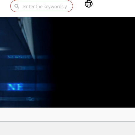
Main
Search
Search
Menu