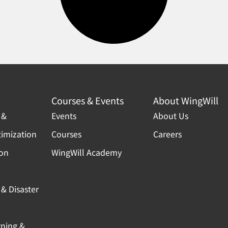
Courses & Events
About WingWill
 &
Events
About Us
timization
Courses
Careers
ion
WingWill Academy
& Disaster
rning &