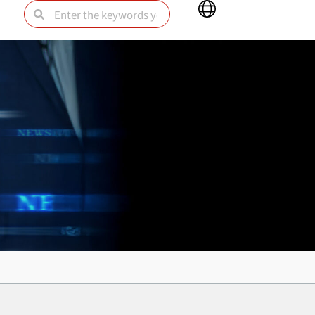
Main
Search
Search
Menu