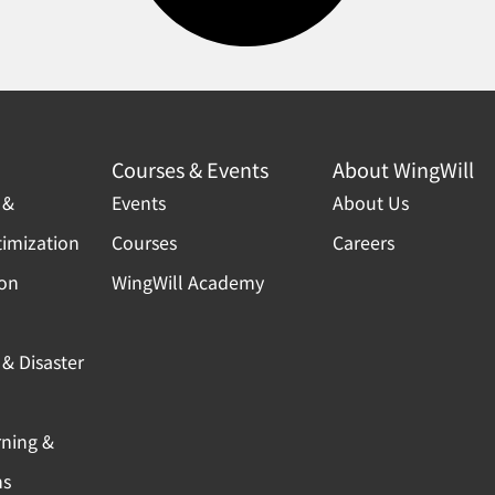
Courses & Events
About WingWill
 &
Events
About Us
timization
Courses
Careers
ion
WingWill Academy
& Disaster
rning &
ns