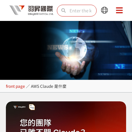
Skip
Search
Search
Main
Main
to
Menu
Menu
content
AWS Claude 是什麼
front page
／
AWS Claude 是什麼