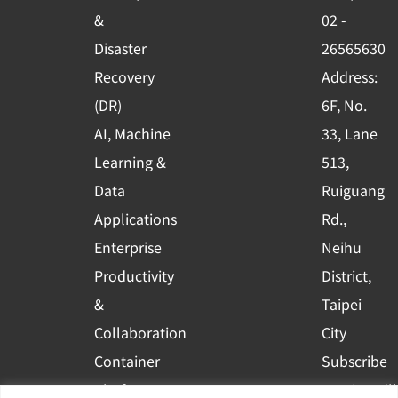
o
e
i
&
02 -
k
n
Disaster
26565630
-
Recovery
Address:
s
(DR)
6F, No.
q
AI, Machine
33, Lane
u
Learning &
513,
a
r
Data
Ruiguang
e
Applications
Rd.,
Enterprise
Neihu
Productivity
District,
&
Taipei
Collaboration
City
Container
Subscribe
Platform
to WingWill