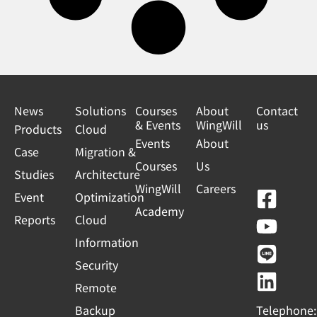
News
Solutions
Courses
About
Contact
& Events
WingWill
us
Products
Cloud
Events
About
Case
Migration &
Courses
Us
Studies
Architecture
WingWill
Careers
F
Y
L
L
Event
Optimization
Academy
a
o
i
i
Reports
Cloud
c
u
n
n
Information
e
t
e
k
Security
b
u
e
Remote
o
b
d
Backup
Telephone: