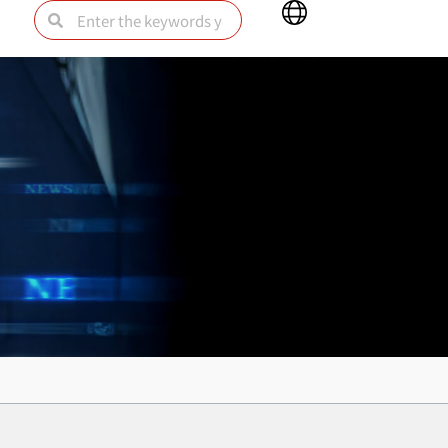
Main
Search
Search
Menu