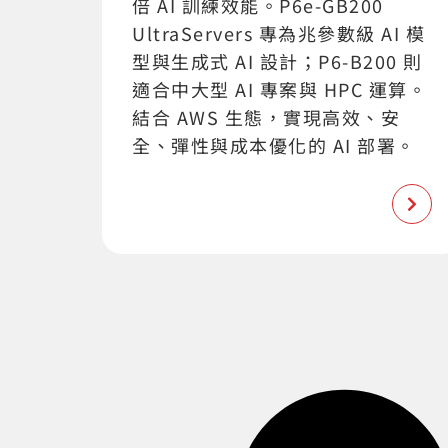
倍 AI 訓練效能。P6e-GB200
UltraServers 專為兆參數級 AI 模
型與生成式 AI 設計；P6-B200 則
適合中大型 AI 專案與 HPC 運算。
結合 AWS 生態，實現高效、安
全、彈性與成本優化的 AI 部署。