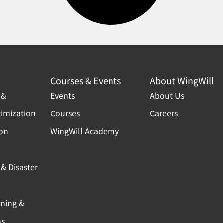
Courses & Events
About WingWill
 &
Events
About Us
timization
Courses
Careers
ion
WingWill Academy
& Disaster
rning &
ns