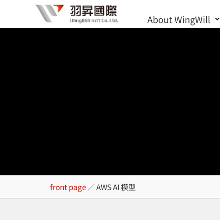
Skip
About WingWill
to
content
AWS AI 模型
front page
／
AWS AI 模型