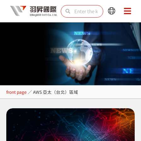
Skip
Search
Search
Main
Main
to
Menu
Menu
content
AWS 亞太（台北）區域
front page
／
AWS 亞太（台北）區域