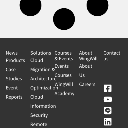
News
Solutions
Courses
About
Contact
& Events
WingWill
us
Products
Cloud
Events
About
Case
Migration &
Courses
Us
Studies
Architecture
WingWill
Careers
F
Y
L
L
Event
Optimization
Academy
a
o
i
i
Reports
Cloud
c
u
n
n
Information
e
t
e
k
Security
b
u
e
Remote