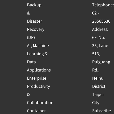
o
b
d
Backup
Telephone:
o
e
i
&
02 -
k
n
Disaster
26565630
-
Recovery
Address:
s
(DR)
6F, No.
q
AI, Machine
33, Lane
u
Learning &
513,
a
r
Data
Ruiguang
e
Applications
Rd.,
Enterprise
Neihu
Productivity
District,
&
Taipei
Collaboration
City
Container
Subscribe