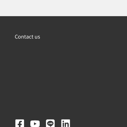
Contact us
F
Y
L
L