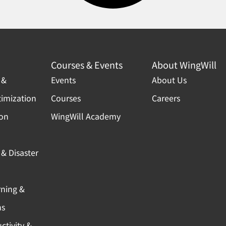
Courses & Events
About WingWill
 &
Events
About Us
timization
Courses
Careers
ion
WingWill Academy
& Disaster
rning &
ns
ctivity &