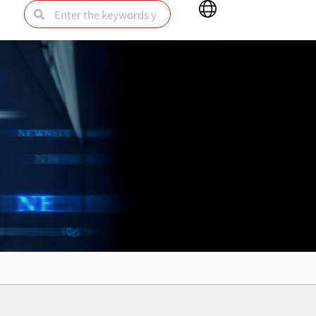
Main
Search
Search
Menu