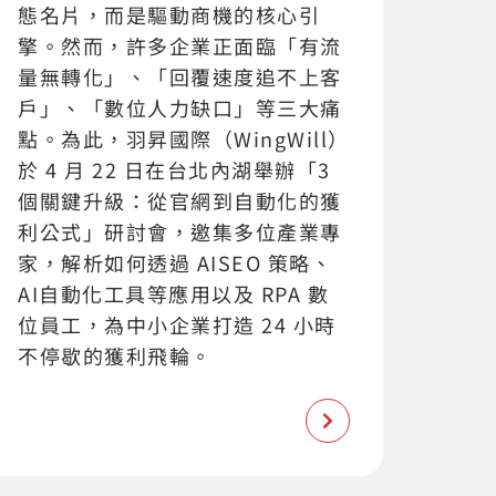
態名片，而是驅動商機的核心引
擎。然而，許多企業正面臨「有流
量無轉化」、「回覆速度追不上客
戶」、「數位人力缺口」等三大痛
點。為此，羽昇國際（WingWill）
於 4 月 22 日在台北內湖舉辦「3
個關鍵升級：從官網到自動化的獲
利公式」研討會，邀集多位產業專
家，解析如何透過 AISEO 策略、
AI自動化工具等應用以及 RPA 數
位員工，為中小企業打造 24 小時
不停歇的獲利飛輪。