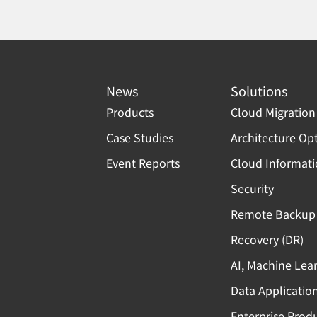
News
Solutions
Products
Cloud Migration
Case Studies
Architecture Op
Event Reports
Cloud Informat
Security
Remote Backup 
Recovery (DR)
AI, Machine Lea
Data Applicatio
Enterprise Produ