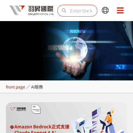
Skip
Search
Search
Main
Main
to
Menu
Menu
content
AI服務
front page
／
AI服務