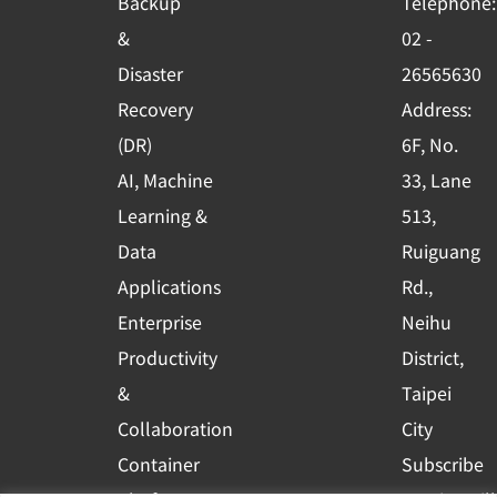
Backup
Telephone:
o
e
i
&
02 -
k
n
Disaster
26565630
-
Recovery
Address:
s
(DR)
6F, No.
q
AI, Machine
33, Lane
u
Learning &
513,
a
r
Data
Ruiguang
e
Applications
Rd.,
Enterprise
Neihu
Productivity
District,
&
Taipei
Collaboration
City
Container
Subscribe