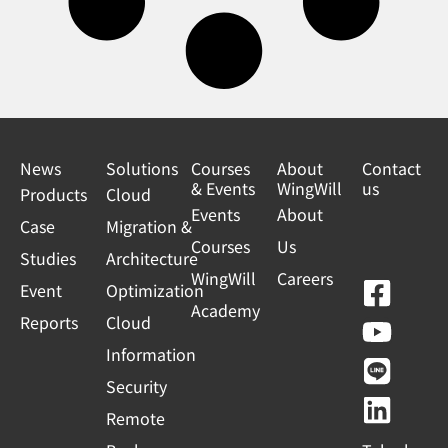
News
Solutions
Courses
About
Contact
& Events
WingWill
us
Products
Cloud
Events
About
Case
Migration &
Courses
Us
Studies
Architecture
WingWill
Careers
F
Y
L
L
Event
Optimization
Academy
a
o
i
i
Reports
Cloud
c
u
n
n
Information
e
t
e
k
Security
b
u
e
Remote
o
b
d