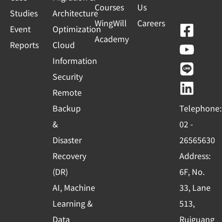
Courses
Us
Studies
Architecture
WingWill
Careers
F
Y
L
L
Event
Optimization
Academy
a
o
i
i
Reports
Cloud
c
u
n
n
Information
e
t
e
k
Security
b
u
e
Remote
o
b
d
Backup
Telephone:
o
e
i
&
02 -
k
n
Disaster
26565630
-
Recovery
Address:
s
(DR)
6F, No.
q
AI, Machine
33, Lane
u
Learning &
513,
a
Data
Ruiguang