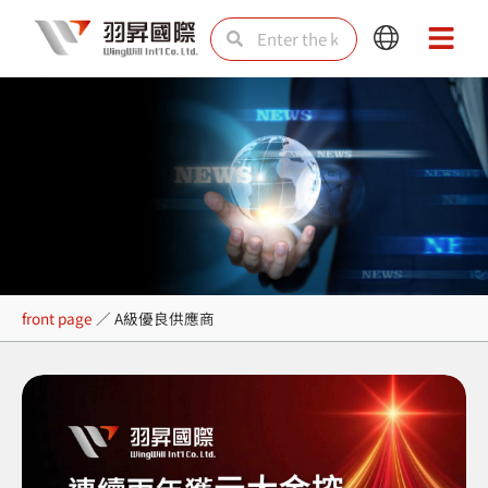
Skip
Search
Search
Main
Main
to
Menu
Menu
content
A級優良供應商
front page
／
A級優良供應商