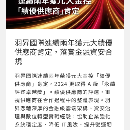
羽昇國際連續兩年獲元大績優
供應商肯定，落實金融資安合
規
羽昇國際連續兩年榮獲元大金控「績優
供應商」肯定，2024 更取得 A 級「永續
評鑑卓越獎」。績優供應商的評選，重
視供應商在合作過程中的整體表現。羽
昇憑藉深厚的金融級雲端架構、資安治
理與數位轉型實戰經驗，協助企業強化
系統穩定度、降低 IT風險、提升營運韌