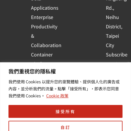
r
e
Applications
Rd.,
Enterprise
Neihu
Productivity
District,
&
Taipei
Collaboration
City
Container
Subscribe
Platform
to WingWill
我們重視您的隱私權
Applications
News | Get
我們使用 Cookies 以提升您的瀏覽體驗、提供個人化的廣告或
Others /
the latest
內容，並分析我們的流量。點擊「接受所有」，即表示您同意
Value-
event and
我們使用 Cookies。
Cookie 政策
Added
industry
Services
informatio
接受所有
自訂