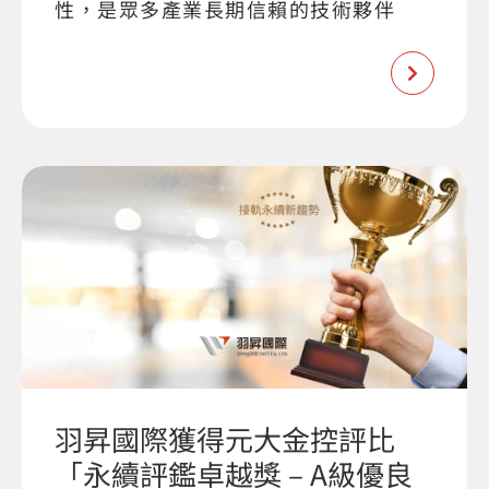
性，是眾多產業長期信賴的技術夥伴
羽昇國際獲得元大金控評比
「永續評鑑卓越獎 – A級優良