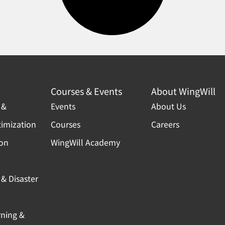
Courses & Events
About WingWill
 &
Events
About Us
timization
Courses
Careers
ion
WingWill Academy
& Disaster
rning &