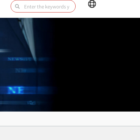
Main
Search
Search
Menu