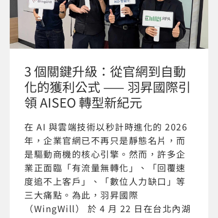
3 個關鍵升級：從官網到自動
化的獲利公式 —— 羽昇國際引
領 AISEO 轉型新紀元
在 AI 與雲端技術以秒計時進化的 2026
年，企業官網已不再只是靜態名片，而
是驅動商機的核心引擎。然而，許多企
業正面臨「有流量無轉化」、「回覆速
度追不上客戶」、「數位人力缺口」等
三大痛點。為此，羽昇國際
（WingWill） 於 4 月 22 日在台北內湖