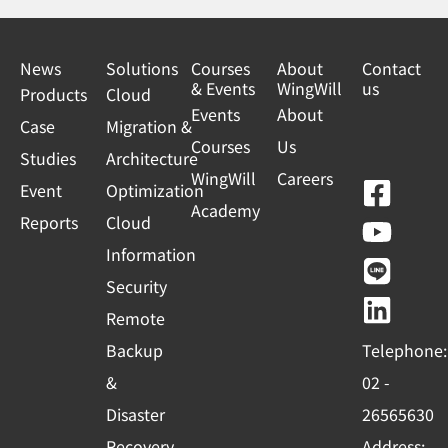
News
Solutions
Courses
About
Contact
& Events
WingWill
us
Products
Cloud
Events
About
Case
Migration &
Courses
Us
Studies
Architecture
WingWill
Careers
F
Y
L
L
Event
Optimization
Academy
a
o
i
i
Reports
Cloud
c
u
n
n
Information
e
t
e
k
Security
b
u
e
Remote
o
b
d
Backup
Telephone:
o
e
i
&
02 -
k
n
Disaster
26565630
-
Recovery
Address: