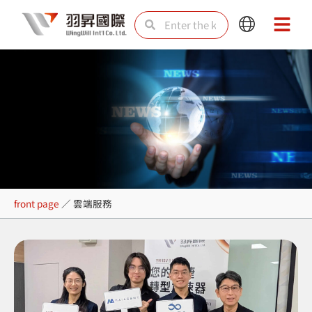
Skip
Search
Search
Main
Main
to
Menu
Menu
content
雲端服務
front page
／
雲端服務