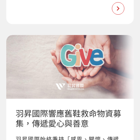
羽昇國際響應舊鞋救命物資募
集，傳遞愛心與善意
羽昇國際始終秉持「感恩、關懷、傳遞