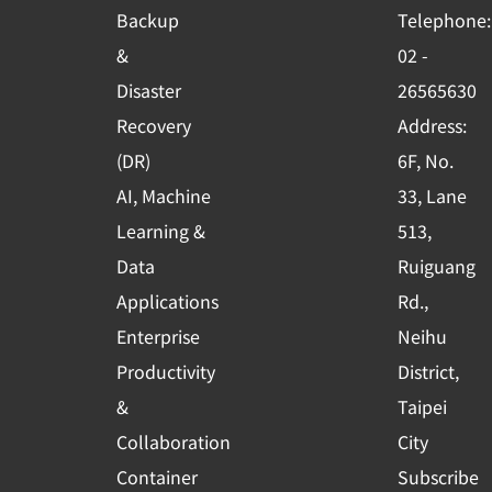
o
b
d
Backup
Telephone:
o
e
i
&
02 -
k
n
Disaster
26565630
-
Recovery
Address:
s
(DR)
6F, No.
q
AI, Machine
33, Lane
u
Learning &
513,
a
r
Data
Ruiguang
e
Applications
Rd.,
Enterprise
Neihu
Productivity
District,
&
Taipei
Collaboration
City
Container
Subscribe