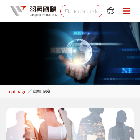
Skip
Search
Search
Main
Main
to
Menu
Menu
content
雲端服務
front page
／
雲端服務