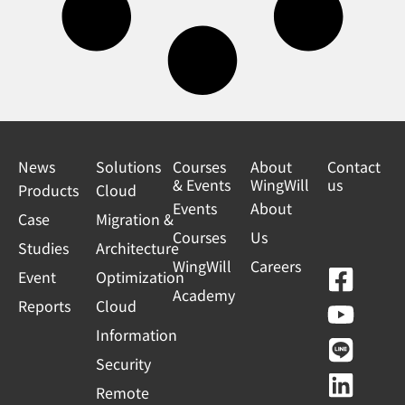
News
Solutions
Courses
About
Contact
& Events
WingWill
us
Products
Cloud
Events
About
Case
Migration &
Courses
Us
Studies
Architecture
WingWill
Careers
F
Y
L
L
Event
Optimization
Academy
a
o
i
i
Reports
Cloud
c
u
n
n
Information
e
t
e
k
Security
b
u
e
Remote