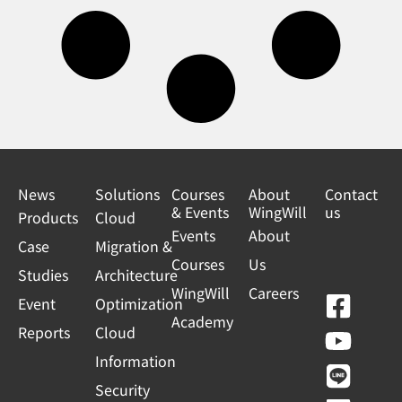
News
Solutions
Courses
About
Contact
& Events
WingWill
us
Products
Cloud
Events
About
Case
Migration &
Courses
Us
Studies
Architecture
WingWill
Careers
F
Y
L
L
Event
Optimization
Academy
a
o
i
i
Reports
Cloud
c
u
n
n
Information
e
t
e
k
Security