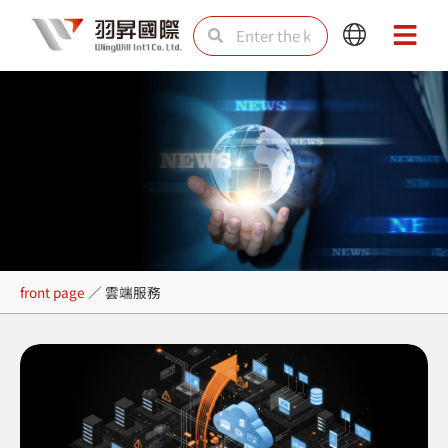
Skip
Search
Search
Main
Main
to
Menu
Menu
content
雲端服務
front page
／
雲端服務