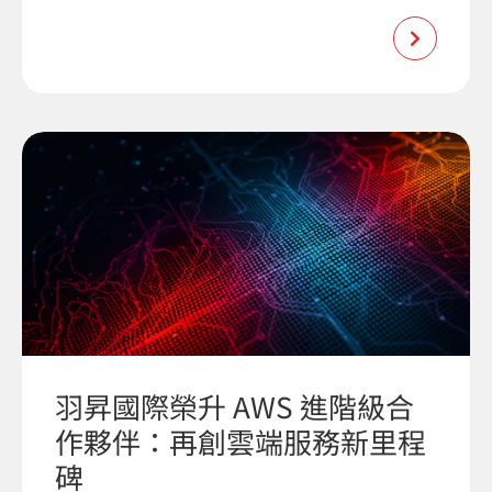
羽昇國際榮升 AWS 進階級合
作夥伴：再創雲端服務新里程
碑