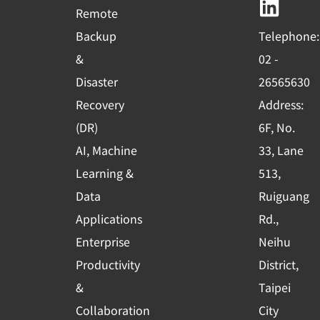
b
u
e
Remote
o
b
d
Backup
Telephone:
o
e
i
&
02 -
k
n
Disaster
26565630
-
Recovery
Address:
s
(DR)
6F, No.
q
AI, Machine
33, Lane
u
Learning &
513,
a
r
Data
Ruiguang
e
Applications
Rd.,
Enterprise
Neihu
Productivity
District,
&
Taipei
Collaboration
City