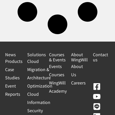
News
Solutions
Courses
About
Contact
& Events
WingWill
us
Products
Cloud
Events
About
Case
Migration &
Courses
Us
Studies
Architecture
WingWill
Careers
F
Y
L
L
Event
Optimization
Academy
a
o
i
i
Reports
Cloud
c
u
n
n
Information
e
t
e
k
Security