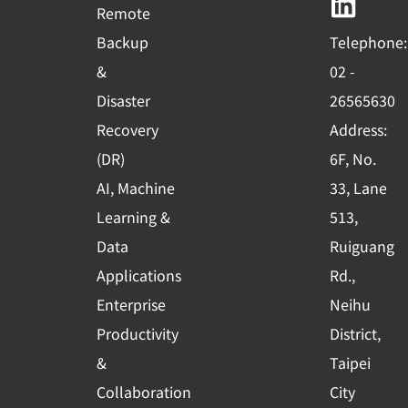
b
u
e
Remote
o
b
d
Backup
Telephone:
o
e
i
&
02 -
k
n
Disaster
26565630
-
Recovery
Address:
s
(DR)
6F, No.
q
AI, Machine
33, Lane
u
Learning &
513,
a
r
Data
Ruiguang
e
Applications
Rd.,
Enterprise
Neihu
Productivity
District,
&
Taipei
Collaboration
City