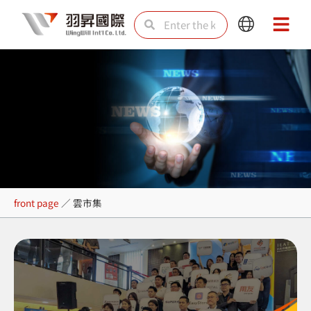
Skip
Search
Search
Main
Main
to
Menu
Menu
content
雲市集
front page
／
雲市集