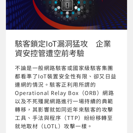
駭客鎖定IoT漏洞猛攻 企業
資安控管遭空前考驗
不論是一般網路駭客或國家級駭客集團
都看準了IoT裝置安全性有限、卻又日益
連網的情況。駭客正利用所謂的
Operational Relay Box（ORB）網路
以及不死殭屍網路進行一場持續的典範
轉移，其影響就如同近年來駭客的攻擊
工具、手法與程序（TTP）紛紛移轉至
就地取材（LOTL）攻擊一樣。