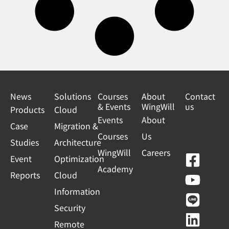
News
Solutions
Courses
About
Contact
& Events
WingWill
us
Products
Cloud
Events
About
Case
Migration &
Courses
Us
Studies
Architecture
WingWill
Careers
F
Y
L
L
Event
Optimization
Academy
a
o
i
i
Reports
Cloud
c
u
n
n
Information
e
t
e
k
Security
b
u
e
Remote