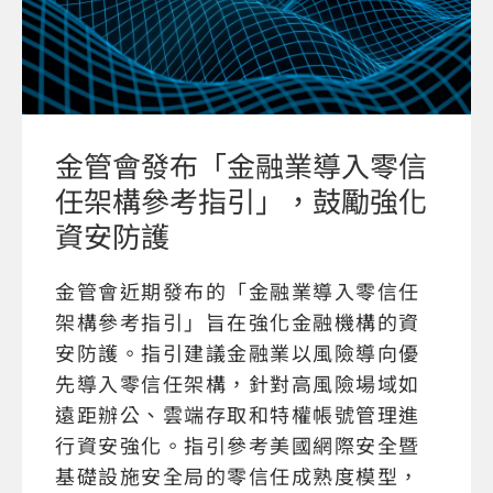
金管會發布「金融業導入零信
任架構參考指引」，鼓勵強化
資安防護
金管會近期發布的「金融業導入零信任
架構參考指引」旨在強化金融機構的資
安防護。指引建議金融業以風險導向優
先導入零信任架構，針對高風險場域如
遠距辦公、雲端存取和特權帳號管理進
行資安強化。指引參考美國網際安全暨
基礎設施安全局的零信任成熟度模型，