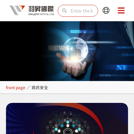
Skip
Search
Search
Main
Main
to
Menu
Menu
content
資訊安全
front page
／
資訊安全