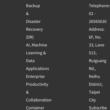
o
b
d
Backup
Telephone:
o
e
i
&
02 -
k
n
Disaster
26565630
-
Recovery
Address:
s
(DR)
6F, No.
q
AI, Machine
33, Lane
u
Learning &
513,
a
r
Data
Ruiguang
e
Applications
Rd.,
Enterprise
Neihu
Productivity
District,
&
Taipei
Collaboration
City
Container
Subscribe