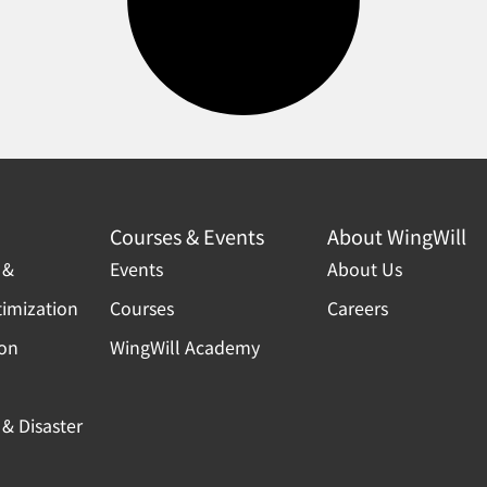
Courses & Events
About WingWill
 &
Events
About Us
timization
Courses
Careers
ion
WingWill Academy
& Disaster