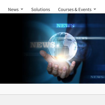
News
Solutions
Courses & Events
Contact us
統驗證