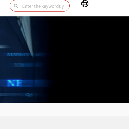
Main
Search
Search
Menu