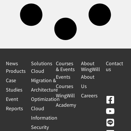
News
Solutions
Courses
About
Contact
& Events
WingWill
us
Products
Cloud
Events
About
Case
Migration &
Courses
Us
Studies
Architecture
WingWill
Careers
F
Y
L
L
Event
Optimization
Academy
a
o
i
i
Reports
Cloud
c
u
n
n
Information
e
t
e
k
Security