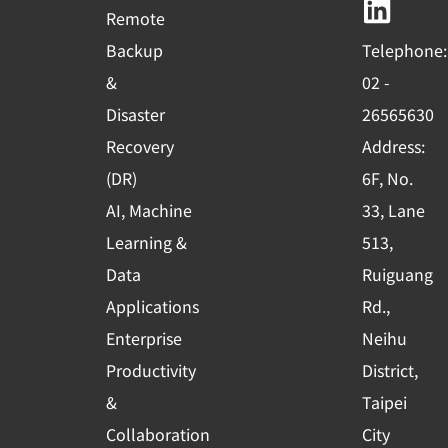
b
u
e
Remote
o
b
d
Backup
Telephone:
o
e
i
&
02 -
k
n
Disaster
26565630
-
Recovery
Address:
s
(DR)
6F, No.
q
AI, Machine
33, Lane
u
Learning &
513,
a
r
Data
Ruiguang
e
Applications
Rd.,
Enterprise
Neihu
Productivity
District,
&
Taipei
Collaboration
City