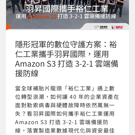
隱形冠軍的數位守護方案：裕
仁工業攜手羽昇國際，運用
Amazon S3 打造 3-2-1 雲端備
援防線
當全球補胎片龍頭「裕仁工業」遇上數
位轉型浪潮，如何讓 40 年的企業資產在
面對勒索病毒與硬體故障時依然萬無一
失？看羽昇國際如何攜手裕仁工業運用
Amazon S3 打造 3-2-1 雲端備援防
線，落實製造業數據現代化與資安最佳