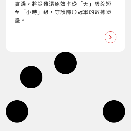
實踐。將災難還原效率從「天」級縮短
至「小時」級，守護隱形冠軍的數據堡
壘。