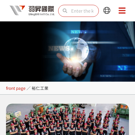
Skip
Search
Search
Main
Main
to
Menu
Menu
content
裕仁工業
front page
／
裕仁工業