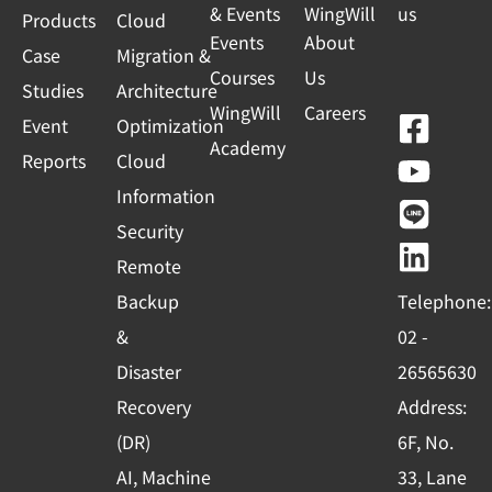
& Events
WingWill
us
Products
Cloud
Events
About
Case
Migration &
Courses
Us
Studies
Architecture
WingWill
Careers
F
Y
L
L
Event
Optimization
Academy
a
o
i
i
Reports
Cloud
c
u
n
n
Information
e
t
e
k
Security
b
u
e
Remote
o
b
d
Backup
Telephone:
o
e
i
&
02 -
k
n
Disaster
26565630
-
Recovery
Address:
s
(DR)
6F, No.
q
AI, Machine
33, Lane
u