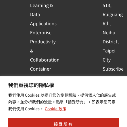
Learning &
513,
a
r
Data
Ruiguang
e
Applications
Rd.,
Enterprise
Neihu
Productivity
District,
&
Taipei
Collaboration
City
Container
Subscribe
Platform
to WingWill
我們重視您的隱私權
Applications
News | Get
我們使用 Cookies 以提升您的瀏覽體驗、提供個人化的廣告或
Others /
the latest
內容，並分析我們的流量。點擊「接受所有」，即表示您同意
Value-
event and
我們使用 Cookies。
Cookie 政策
Added
industry
Services
informatio
接受所有