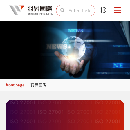
Skip
Search
Search
Main
Main
to
Menu
Menu
content
羽昇國際
front page
／
羽昇國際