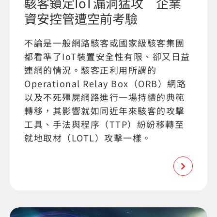
駭客鎖定IoT漏洞猛攻 企業
資安控管遭空前考驗
不論是一般網路駭客或國家級駭客集團
都看準了IoT裝置安全性有限、卻又日益
連網的情況。駭客正利用所謂的
Operational Relay Box（ORB）網路
以及不死殭屍網路進行一場持續的典範
轉移，其影響就如同近年來駭客的攻擊
工具、手法與程序（TTP）紛紛移轉至
就地取材（LOTL）攻擊一樣。