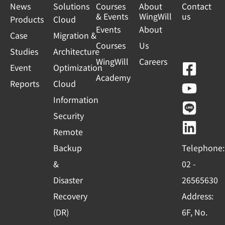
News
Solutions
Courses
About
Contact
& Events
WingWill
us
Products
Cloud
Events
About
Case
Migration &
Courses
Us
Studies
Architecture
WingWill
Careers
F
Y
L
L
Event
Optimization
Academy
a
o
i
i
Reports
Cloud
c
u
n
n
Information
e
t
e
k
Security
b
u
e
Remote
o
b
d
Backup
Telephone:
o
e
i
&
02 -
k
n
Disaster
26565630
-
Recovery
Address:
s
(DR)
6F, No.
q