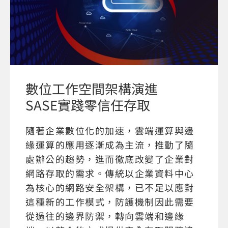
數位工作空間架構演進
SASE實踐零信任存取
隨著企業數位化的加速，雲端運算與邊
緣運算的應用逐漸成為主流，推動了隨
處辦公的趨勢，進而徹底改變了企業對
網路存取的需求。傳統以企業資料中心
為核心的網路安全架構，已不足以應對
這種新的工作模式，防護機制因此需要
從過往的邊界防禦，轉向雲端和邊緣