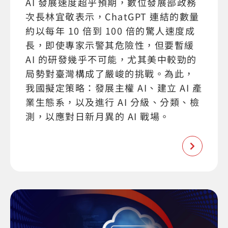
AI 發展速度超乎預期，數位發展部政務
次長林宜敬表示，ChatGPT 連結的數量
約以每年 10 倍到 100 倍的驚人速度成
長，即使專家示警其危險性，但要暫緩
AI 的研發幾乎不可能，尤其美中較勁的
局勢對臺灣構成了嚴峻的挑戰。為此，
我國擬定策略：發展主權 AI、建立 AI 產
業生態系，以及進行 AI 分級、分類、檢
測，以應對日新月異的 AI 戰場。