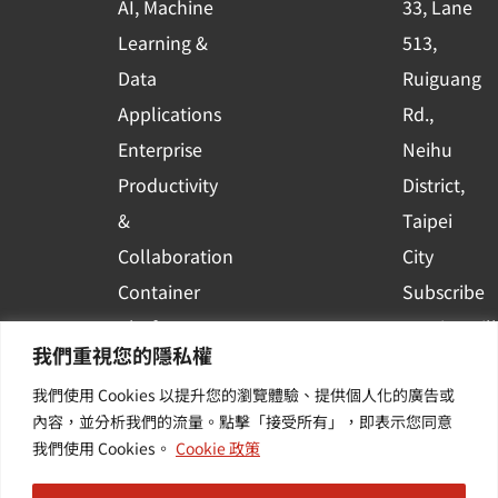
AI, Machine
33, Lane
u
Learning &
513,
a
r
Data
Ruiguang
e
Applications
Rd.,
Enterprise
Neihu
Productivity
District,
&
Taipei
Collaboration
City
Container
Subscribe
Platform
to WingWill
我們重視您的隱私權
Applications
News | Get
我們使用 Cookies 以提升您的瀏覽體驗、提供個人化的廣告或
Others /
the latest
內容，並分析我們的流量。點擊「接受所有」，即表示您同意
Value-
event and
我們使用 Cookies。
Cookie 政策
Added
industry