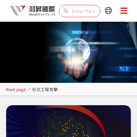
Skip
Search
Search
Main
Main
to
Menu
Menu
content
社交工程攻擊
front page
／
社交工程攻擊