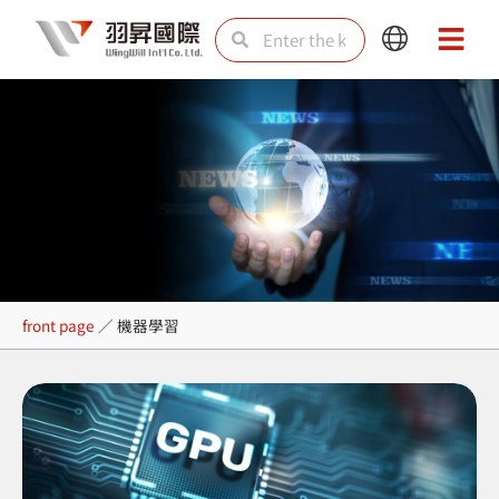
Skip
Search
Search
Main
Main
to
Menu
Menu
content
機器學習
front page
／
機器學習