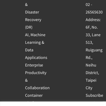
o
e
i
&
02 -
k
n
Disaster
26565630
-
Recovery
Address:
s
(DR)
6F, No.
q
AI, Machine
33, Lane
u
Learning &
513,
a
r
Data
Ruiguang
e
Applications
Rd.,
Enterprise
Neihu
Productivity
District,
&
Taipei
Collaboration
City
Container
Subscribe
Platform
to WingWill