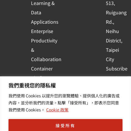
Learning &
513,
a
r
Data
Ruiguang
e
Applications
Rd.,
Enterprise
Neihu
Productivity
District,
&
Taipei
Collaboration
City
Container
Subscribe
Platform
to WingWill
我們重視您的隱私權
Applications
News | Get
我們使用 Cookies 以提升您的瀏覽體驗、提供個人化的廣告或
Others /
the latest
內容，並分析我們的流量。點擊「接受所有」，即表示您同意
Value-
event and
我們使用 Cookies。
Cookie 政策
Added
industry
Services
informatio
接受所有