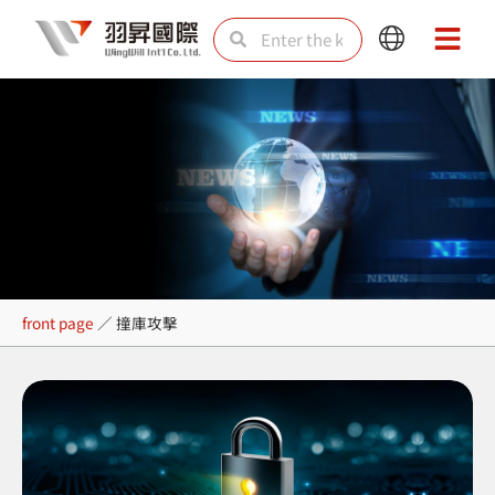
Skip
Search
Search
Main
Main
to
Menu
Menu
content
撞庫攻擊
front page
／
撞庫攻擊