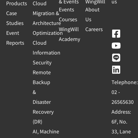
& Events
WingWill
us
Products
Cloud
Events
About
Case
Migration &
Courses
Us
Studies
Architecture
WingWill
Careers
F
Y
L
L
Event
Optimization
Academy
a
o
i
i
Reports
Cloud
c
u
n
n
Information
e
t
e
k
Security
b
u
e
Remote
o
b
d
Backup
Telephone:
o
e
i
&
02 -
k
n
Disaster
26565630
-
Recovery
Address:
s
(DR)
6F, No.
q
AI, Machine
33, Lane
u