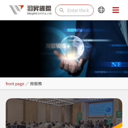
Skip
Search
Search
Main
Main
to
Menu
Menu
content
微服務
front page
／
微服務