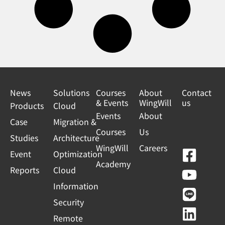
News
Solutions
Courses
About
Contact
& Events
WingWill
us
Products
Cloud
Events
About
Case
Migration &
Courses
Us
Studies
Architecture
WingWill
Careers
F
Y
L
L
Event
Optimization
Academy
a
o
i
i
Reports
Cloud
c
u
n
n
Information
e
t
e
k
Security
b
u
e
Remote