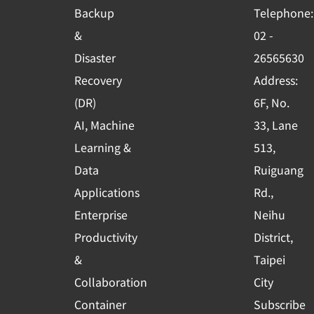
o
b
d
Backup
Telephone:
o
e
i
&
02 -
k
n
Disaster
26565630
-
Recovery
Address:
s
(DR)
6F, No.
q
AI, Machine
33, Lane
u
Learning &
513,
a
r
Data
Ruiguang
e
Applications
Rd.,
Enterprise
Neihu
Productivity
District,
&
Taipei
Collaboration
City
Container
Subscribe