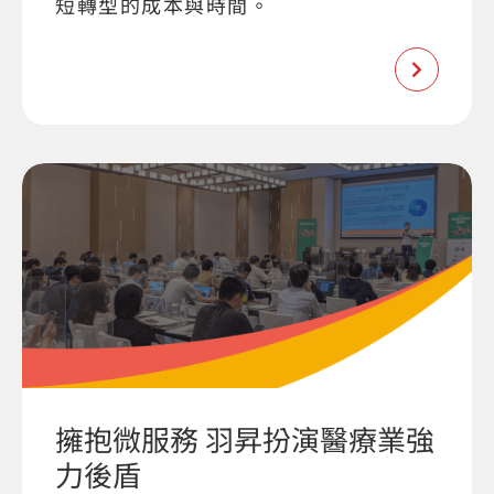
短轉型的成本與時間。
擁抱微服務 羽昇扮演醫療業強
力後盾