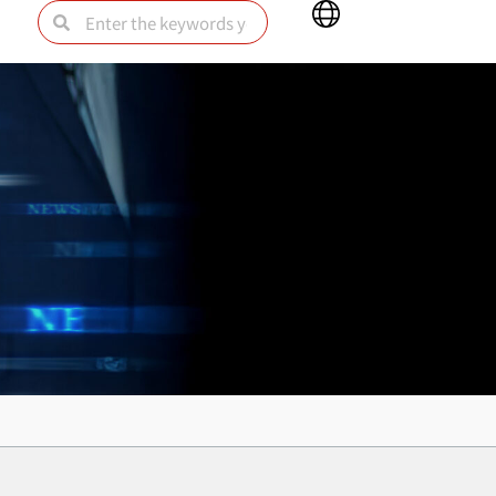
Main
Search
Search
Menu