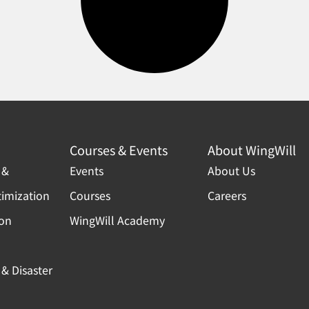
Courses & Events
About WingWill
 &
Events
About Us
timization
Courses
Careers
ion
WingWill Academy
& Disaster