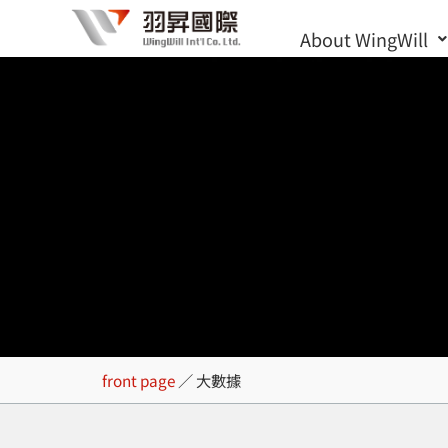
Skip
About WingWill
to
content
大數據
front page
／
大數據