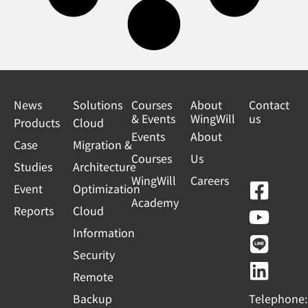
News
Solutions
Courses
About
Contact
& Events
WingWill
us
Products
Cloud
Events
About
Case
Migration &
Courses
Us
Studies
Architecture
WingWill
Careers
F
Y
L
L
Event
Optimization
Academy
a
o
i
i
Reports
Cloud
c
u
n
n
Information
e
t
e
k
Security
b
u
e
Remote
o
b
d
Backup
Telephone: