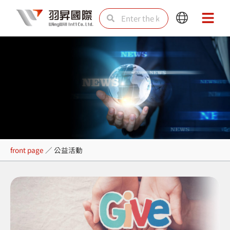
Skip
Search
Search
Main
Main
to
Menu
Menu
content
公益活動
front page
／
公益活動