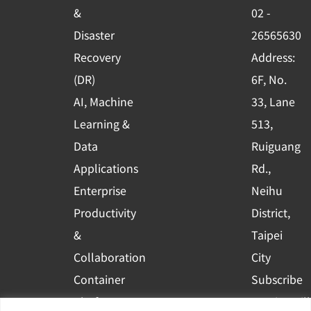
o
e
i
&
02 -
k
n
Disaster
26565630
-
Recovery
Address:
s
(DR)
6F, No.
q
AI, Machine
33, Lane
u
Learning &
513,
a
r
Data
Ruiguang
e
Applications
Rd.,
Enterprise
Neihu
Productivity
District,
&
Taipei
Collaboration
City
Container
Subscribe
Platform
to WingWill