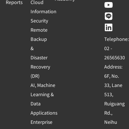
a
o
i
i
Reports
Cloud
c
u
n
n
Information
e
t
e
k
Security
b
u
e
Remote
o
b
d
Backup
Telephone:
o
e
i
&
02 -
k
n
Disaster
26565630
-
Recovery
Address:
s
(DR)
6F, No.
q
AI, Machine
33, Lane
u
Learning &
513,
a
r
Data
Ruiguang
e
Applications
Rd.,
Enterprise
Neihu