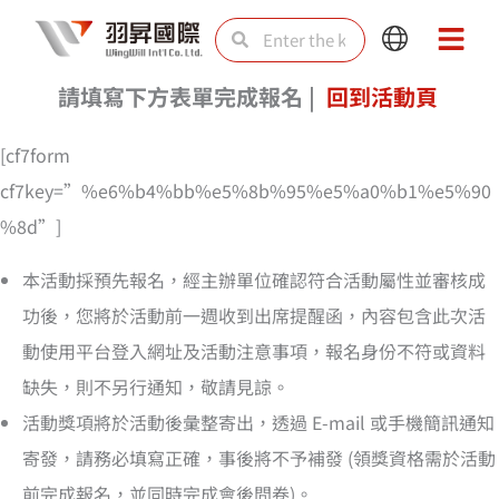
Skip
Search
Search
Main
Main
to
Menu
Menu
content
請填寫下方表單完成報名 |
回到活動頁
[cf7form
cf7key=”%e6%b4%bb%e5%8b%95%e5%a0%b1%e5%90
%8d”]
本活動採預先報名，經主辦單位確認符合活動屬性並審核成
功後，您將於活動前一週收到出席提醒函，內容包含此次活
動使用平台登入網址及活動注意事項，報名身份不符或資料
缺失，則不另行通知，敬請見諒。
活動獎項將於活動後彙整寄出，透過 E-mail 或手機簡訊通知
寄發，請務必填寫正確，事後將不予補發 (領獎資格需於活動
前完成報名，並同時完成會後問卷)。