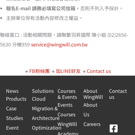
報名E-mail 請務必填寫公司信箱，
否則不列入予採計。
主辦單位保有活動內容修改之權益。
聯絡窗口 : 活動相關問題，請聯繫羽昇國際 陳小姐 (02)2656-
5630 分機959
service@wingwill.com.tw
🔸
FB粉絲團
🔸
加LINE好友
🔸
Contact us
News
Solutions
Courses
About
Contact
& Events
WingWill
us
Products
Cloud
Events
About
Case
Migration &
Courses
Us
Studies
Architecture
WingWill
Careers
F
Y
L
L
Event
Optimization
Academy