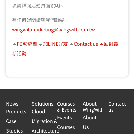
項請詳閱活動頁面說明。
有任何疑問請與我們聯絡：
wingwillmarketing@wingwill.com.tw
🔸
FB粉絲團
🔸
加LINE好友
🔸
Contact us
🔸回到最
新活動
News
Solutions
Courses
About
Contact
& Events
WingWill
us
Products
Cloud
Events
About
Case
Migration &
Courses
Us
Studies
Architecture