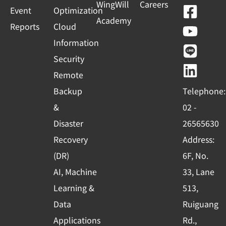
WingWill
Careers
F
Y
L
L
Event
Optimization
Academy
a
o
i
i
Reports
Cloud
c
u
n
n
Information
e
t
e
k
Security
b
u
e
Remote
o
b
d
Backup
Telephone:
o
e
i
&
02 -
k
n
Disaster
26565630
-
Recovery
Address:
s
(DR)
6F, No.
q
AI, Machine
33, Lane
u
Learning &
513,
a
r
Data
Ruiguang
e
Applications
Rd.,