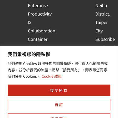
Enterprise
Neihu
Productivity
District,
&
Taipei
Collaboration
City
Container
Subscribe
Platform
to WingWill
我們重視您的隱私權
Applications
News | Get
我們使用 Cookies 以提升您的瀏覽體驗、提供個人化的廣告或
Others /
the latest
內容，並分析我們的流量。點擊「接受所有」，即表示您同意
Value-
event and
我們使用 Cookies。
Cookie 政策
Added
industry
Services
informatio
接受所有
自訂