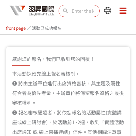
Skip
Search
Search
Main
Main
to
Menu
Menu
content
front page
／
活動已成功報名
感謝您的報名，我們已收到您的回覆！
本活動採預先線上報名審核制，
➊ 將由主辦單位進行出席資格審核，與主題及屬性
符合者為優先考量，主辦單位將保留報名資格之最後
審核權利。
➋ 報名審核通過者，將依您報名的活動屬性(實體講
座或線上研討會)，於活動前1~2週，收到「實體活動
出席通知 或 線上直播連結」信件。其他相關注意事