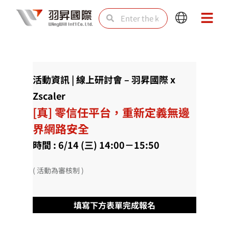
Skip
Search
Search
Main
Main
to
Menu
Menu
content
活動資訊 | 線上研討會 – 羽昇國際 x
Zscaler
[真] 零信任平台，重新定義無邊
界網路安全
時間 : 6/14 (三) 14:00－15:50
( 活動為審核制 )
填寫下方表單完成報名