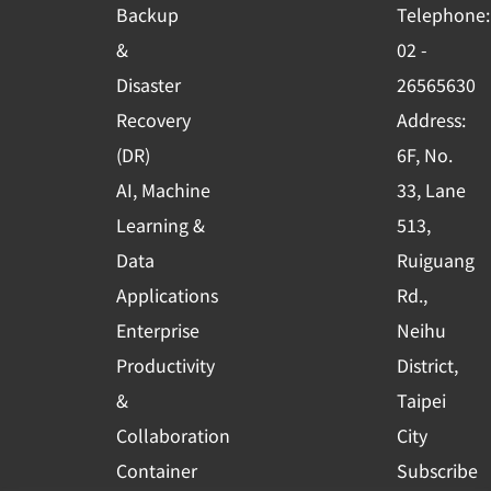
o
b
d
Backup
Telephone:
o
e
i
&
02 -
k
n
Disaster
26565630
-
Recovery
Address:
s
(DR)
6F, No.
q
AI, Machine
33, Lane
u
Learning &
513,
a
r
Data
Ruiguang
e
Applications
Rd.,
Enterprise
Neihu
Productivity
District,
&
Taipei
Collaboration
City
Container
Subscribe