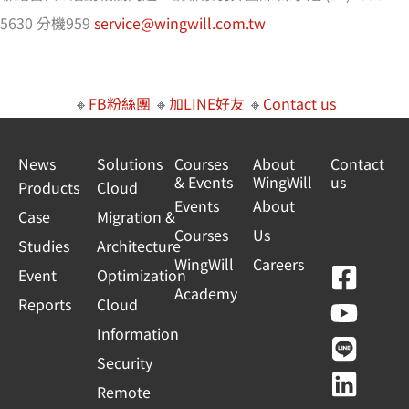
5630 分機959
service@wingwill.com.tw
🔸
FB粉絲團
🔸
加LINE好友
🔸
Contact us
News
Solutions
Courses
About
Contact
& Events
WingWill
us
Products
Cloud
Events
About
Case
Migration &
Courses
Us
Studies
Architecture
WingWill
Careers
F
Y
L
L
Event
Optimization
Academy
a
o
i
i
Reports
Cloud
c
u
n
n
Information
e
t
e
k
Security
b
u
e
Remote