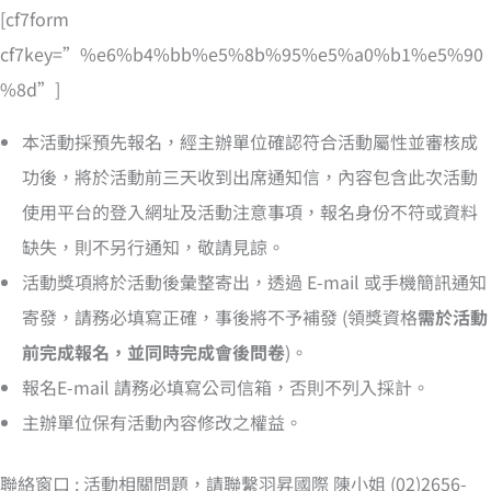
[cf7form
cf7key=”%e6%b4%bb%e5%8b%95%e5%a0%b1%e5%90
%8d”]
本活動採預先報名，經主辦單位確認符合活動屬性並審核成
功後，將於活動前三天收到出席通知信，內容包含此次活動
使用平台的登入網址及活動注意事項，報名身份不符或資料
缺失，則不另行通知，敬請見諒。
活動獎項將於活動後彙整寄出，透過 E-mail 或手機簡訊通知
寄發，請務必填寫正確，事後將不予補發 (領獎資格
需於活動
前完成報名，並同時完成會後問卷
)。
報名E-mail 請務必填寫公司信箱，否則不列入採計。
主辦單位保有活動內容修改之權益。
聯絡窗口 : 活動相關問題，請聯繫羽昇國際 陳小姐 (02)2656-