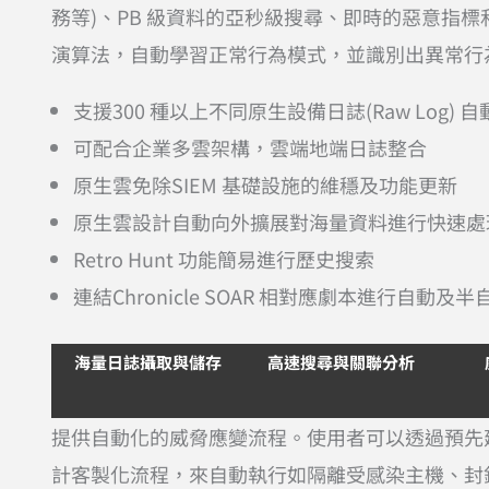
務等)、PB 級資料的亞秒級搜尋、即時的惡意指標和
演算法，自動學習正常行為模式，並識別出異常行
支援300 種以上不同原生設備日誌(Raw Log
可配合企業多雲架構，雲端地端日誌整合
原生雲免除SIEM 基礎設施的維穩及功能更新
原生雲設計自動向外擴展對海量資料進行快速處
Retro Hunt 功能簡易進行歷史搜索
連結Chronicle SOAR 相對應劇本進行自動及
海量日誌攝取與儲存
高速搜尋與關聯分析
提供自動化的威脅應變流程。使用者可以透過預先建置的
計客製化流程，來自動執行如隔離受感染主機、封鎖