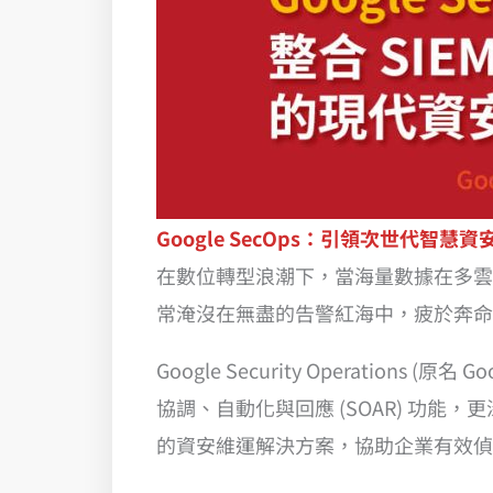
Google SecOps：引領次世代智
在數位轉型浪潮下，當海量數據在多雲與
常淹沒在無盡的告警紅海中，疲於奔命
Google Security Operation
協調、自動化與回應 (SOAR) 功能
的資安維運解決方案，協助企業有效偵