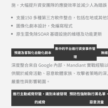
施，大幅提升資安團隊的應變效率並減少人為錯誤
支援150 多種第三方軟件整合，包括在地或其
圖像化劇本設計，免編寫程式
原生雲免除SOAR 基礎設施的維穩及功能更新
集中的平台進行資安事件管
預建及客製化自動化劇本
無縫
理
深度整合來自 Google 內部、Mandiant 實戰經驗以
供關於威脅活動、惡意軟體家族、攻擊者策略的深
嚴重性與影響範圍。
進行主動威脅狩獵，識別未被發現
預防性強制執行黑名單
的威脅
惡意流量