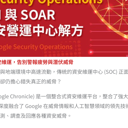
慧資安維運，告別警報疲勞與潛伏威脅
地端環境中高速流動，傳統的資安維運中心 (SOC) 
卻仍擔心錯失真正的威脅？
s (原名 Google Chronicle) 是一個整合式資安維運平台，整
，更深度融合了 Google 在威脅情報和人工智慧領域的領
測、調查及回應各種資安威脅。