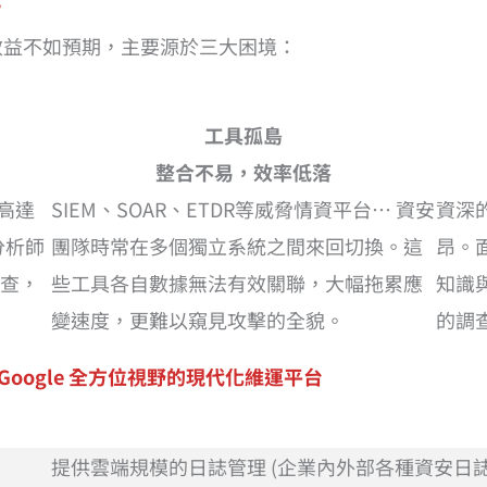
？
現效益不如預期，主要源於三大困境：
工具孤島
整合不易，效率低落
中高達
SIEM、SOAR、ETDR等威脅情資平台… 資安
資深
分析師
團隊時常在多個獨立系統之間來回切換。這
昂。
查，
些工具各自數據無法有效關聯，大幅拖累應
知識
變速度，更難以窺見攻擊的全貌。
的調
s ：整合 Google 全方位視野的現代化維運平台
提供雲端規模的日誌管理 (企業內外部各種資安日誌