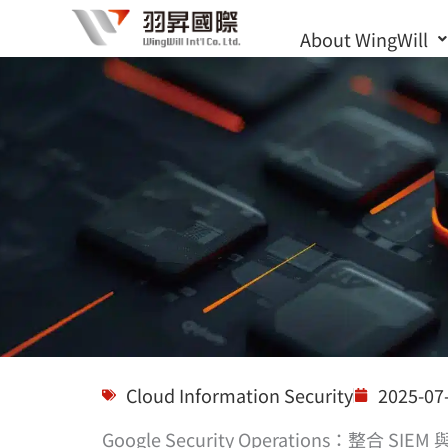
Skip
About WingWill
to
content
Solutions
Cloud Information Security
2025-07
Google Security Operations：整合 