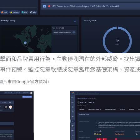
擊面和品牌冒用行為，主動偵測潛在的外部威脅。找出
事件預警。監控惡意軟體或惡意濫用您基礎架構、資產
圖片來自Google官方資料)