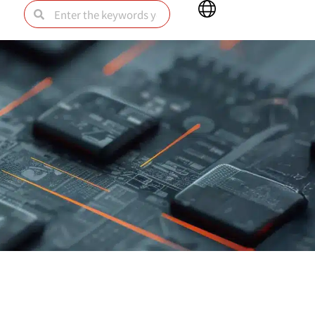
Main
Search
Search
Menu