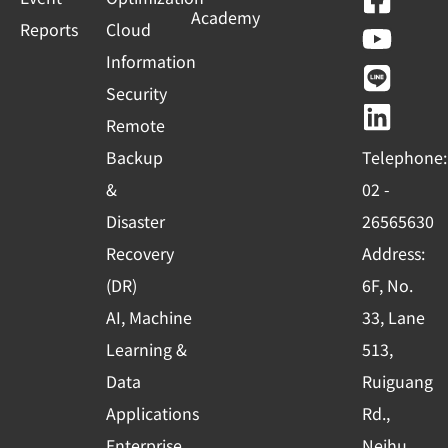
Academy
a
o
i
i
Reports
Cloud
c
u
n
n
Information
e
t
e
k
Security
b
u
e
Remote
o
b
d
Backup
Telephone:
o
e
i
&
02 -
k
n
Disaster
26565630
-
Recovery
Address:
s
(DR)
6F, No.
q
AI, Machine
33, Lane
u
Learning &
513,
a
r
Data
Ruiguang
e
Applications
Rd.,
Enterprise
Neihu