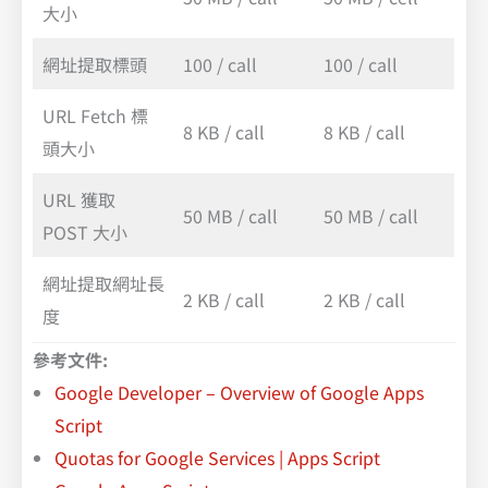
大小
網址提取標頭
100 / call
100 / call
URL Fetch 標
8 KB / call
8 KB / call
頭大小
URL 獲取
50 MB / call
50 MB / call
POST 大小
網址提取網址長
2 KB / call
2 KB / call
度
參考文件:
Google Developer – Overview of Google Apps
Script
Quotas for Google Services | Apps Script