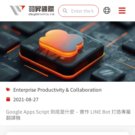
Skip
Search
Search
Main
Main
to
Menu
Menu
content
Solutions
Enterprise Productivity & Collaboration
2021-08-27
Google Apps Script 到底是什麼 – 實作 LINE Bot 打造專屬
翻譯機