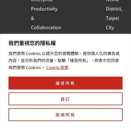
Productivity
District,
&
Taipei
Collaboration
City
Container
Subscribe
我們重視您的隱私權
Platform
to WingWill
我們使用 Cookies 以提升您的瀏覽體驗、提供個人化的廣告或
Applications
News | Get
內容，並分析我們的流量。點擊「接受所有」，即表示您同意
Others /
the latest
我們使用 Cookies。
Cookie 政策
Value-
event and
Added
industry
接受所有
Services
informatio
自訂
拒絕所有
Copyright © 羽昇國際股份有限公司