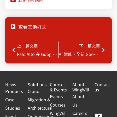
聯絡羽昇國際
查看其他好文
Prev
Next
上一篇文章
下一篇文章
Palo Alto 在 Google Cloud Platform 上的方案選擇
AI 賦能，全新 Google Workspace 工作效率再升級！
News
Solutions
Courses
About
Contact
& Events
WingWill
us
Products
Cloud
Events
About
Case
Migration &
Courses
Us
Studies
Architecture
WingWill
Careers
F
Y
L
L
Event
Optimization