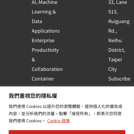
AI, Machine
33, Lane
u
Learning &
513,
a
r
Data
Ruiguang
e
Applications
Rd.,
Enterprise
Neihu
Productivity
District,
&
Taipei
Collaboration
City
Container
Subscribe
Platform
to WingWill
我們重視您的隱私權
Applications
News | Get
我們使用 Cookies 以提升您的瀏覽體驗、提供個人化的廣告或
Others /
the latest
內容，並分析我們的流量。點擊「接受所有」，即表示您同意
Value-
event and
我們使用 Cookies。
Cookie 政策
Added
industry