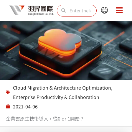
Skip
Search
Search
Main
Main
to
Menu
Menu
content
Solutions
Cloud Migration & Architecture Optimization
,
Enterprise Productivity & Collaboration
2021-04-06
企業雲原生技術導入，從0 or 1開始？