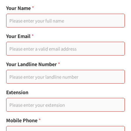
Your Name
*
分
Your Email
*
機
職
稱
您
的
Your Landline Number
*
市
內
電
話
Extension
Mobile Phone
*