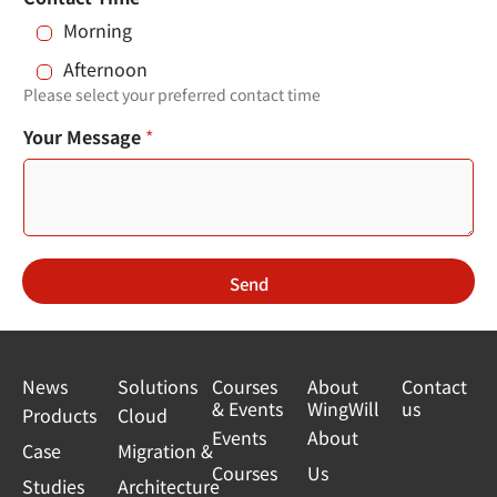
Morning
Afternoon
Please select your preferred contact time
Your Message
*
Send
News
Solutions
Courses
About
Contact
& Events
WingWill
us
Products
Cloud
Events
About
Case
Migration &
Courses
Us
Studies
Architecture