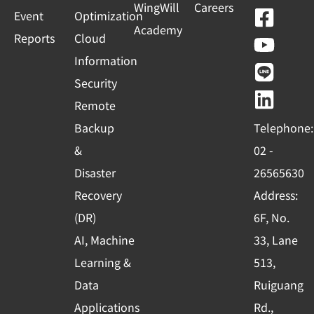
WingWill
Careers
F
Y
L
L
Event
Optimization
Academy
a
o
i
i
Reports
Cloud
c
u
n
n
Information
e
t
e
k
Security
b
u
e
Remote
o
b
d
Backup
Telephone:
o
e
i
&
02 -
k
n
Disaster
26565630
-
Recovery
Address:
s
(DR)
6F, No.
q
AI, Machine
33, Lane
u
Learning &
513,
a
r
Data
Ruiguang
e
Applications
Rd.,