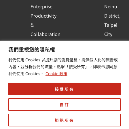
Enterprise
Neihu
Productivity
District,
&
Taipei
Collaboration
City
Container
Subscribe
我們重視您的隱私權
Platform
to WingWill
我們使用 Cookies 以提升您的瀏覽體驗、提供個人化的廣告或
Applications
News | Get
內容，並分析我們的流量。點擊「接受所有」，即表示您同意
Others /
the latest
我們使用 Cookies。
Cookie 政策
Value-
event and
Added
industry
接受所有
Services
informatio
自訂
拒絕所有