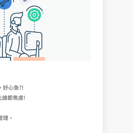
好心急?!
誰都焦慮!
管理，