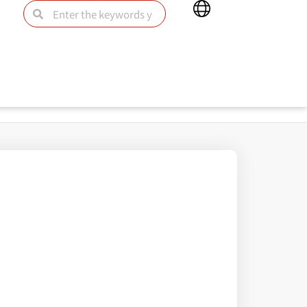
Main
Search
Search
Menu