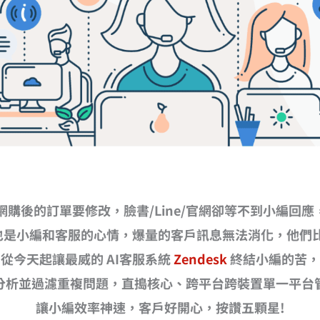
網購後的訂單要修改，臉書/Line/官網卻等不到小編回應，
也是小編和客服的心情，爆量的客戶訊息無法消化，他們比
從今天起讓最威的 AI客服系統
Zendesk
終結小編的苦，
分析並過濾重複問題，直搗核心、跨平台跨裝置單一平台
讓小編效率神速，客戶好開心，按讚五顆星!