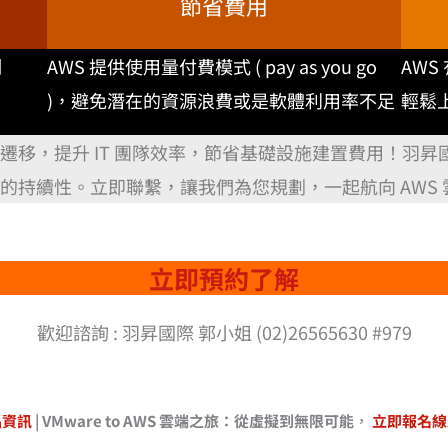
節省費用
制
AWS 提供使用量付費模式 ( pay as you go
AW
)，避免潛在的資源浪費或是軟體利用率不足
輕鬆
遷移，提升 IT 團隊效率，節省基礎設施建置費用！羽
的持續性。立即聯繫，讓我們為您規劃，一起航向 AWS 
立即預約了解
歡迎諮詢 : 羽昇國際 郭小姐 (02)26565630 #979
品資訊
|
VMware to AWS 雲端之旅：從虛擬到無限可能
，
立即報名線