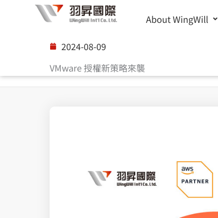
Skip
About WingWill
to
content
2024-08-09
VMware 授權新策略來襲