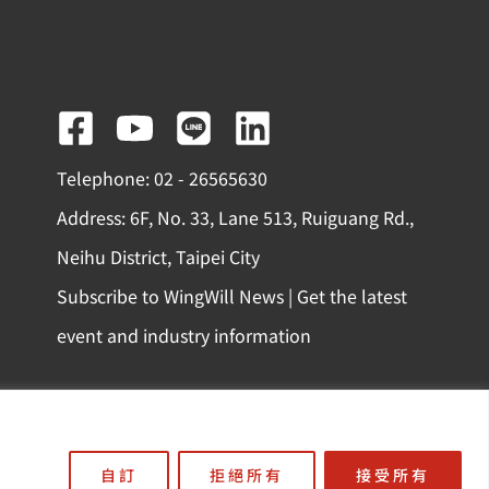
F
Y
L
L
a
o
i
i
Telephone: 02 - 26565630
c
u
n
n
Address: 6F, No. 33, Lane 513, Ruiguang Rd.,
e
t
e
k
Neihu District, Taipei City
b
u
e
Subscribe to WingWill News | Get the latest
o
b
d
event and industry information
o
e
i
k
n
-
份有限公司
s
自訂
拒絕所有
接受所有