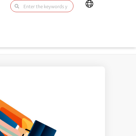
Main
Search
Search
Menu