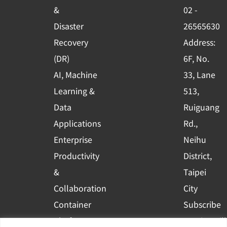
o
e
i
&
02 -
k
n
Disaster
26565630
-
Recovery
Address:
s
(DR)
6F, No.
q
AI, Machine
33, Lane
u
Learning &
513,
a
r
Data
Ruiguang
e
Applications
Rd.,
Enterprise
Neihu
Productivity
District,
&
Taipei
Collaboration
City
Container
Subscribe
Platform
to WingWill