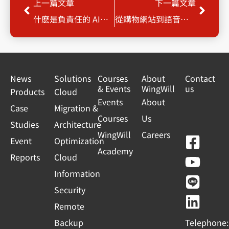
Prev
Next
上一篇文章
下一篇文章
什麽是負責任的 AI？Amazon Bedrock 平台層層把關隱私保護
從購物網站到語音助手，AWS 如何讓生成式 AI 全民化？
News
Solutions
Courses
About
Contact
& Events
WingWill
us
Products
Cloud
Events
About
Case
Migration &
Courses
Us
Studies
Architecture
WingWill
Careers
F
Y
L
L
Event
Optimization
Academy
a
o
i
i
Reports
Cloud
c
u
n
n
Information
e
t
e
k
Security
b
u
e
Remote
o
b
d
Backup
Telephone: